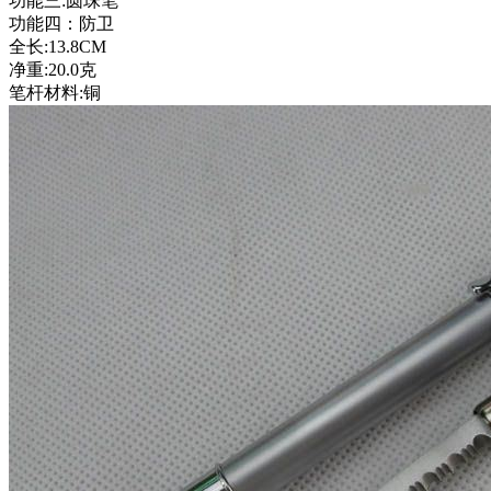
功能三:圆珠笔
功能四：防卫
全长:13.8CM
净重:20.0克
笔杆材料:铜