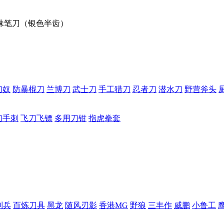
圆珠笔刀（银色半齿）
刀奴
防暴棍刀
兰博刀
武士刀
手工猎刀
忍者刀
潜水刀
野营斧头
刀手刺
飞刀飞镖
多用刀钳
指虎拳套
利兵
百炼刀具
黑龙
随风刃影
香港MG
野狼
三丰作
威鹏
小鲁工