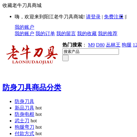
收藏老牛刀具商城
|
嗨，欢迎来到阳江老牛刀具商城!
请登录
|
免费注册
|
我的账户
我的账户
我的订单
我的留言
我的收藏
我的推荐
热门搜索
：
M9
D80
丛林王
狗腿
1
防身刀具商品分类
防身刀具
新品刀具
hot
防身电棍
hot
武士刀
hot
狗腿弯刀
hot
付款方式
hot