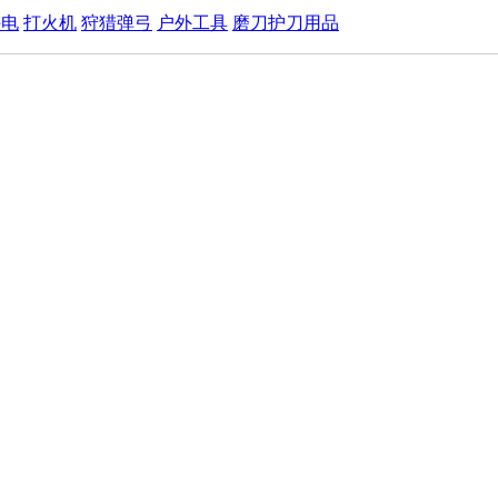
手电
打火机
狩猎弹弓
户外工具
磨刀护刀用品