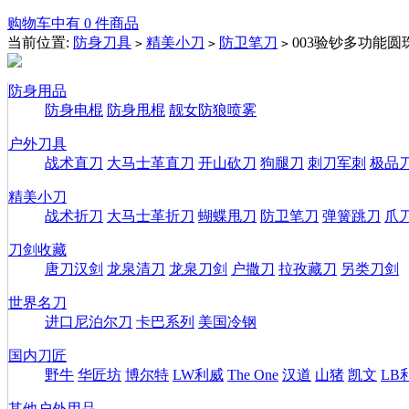
购物车中有 0 件商品
当前位置:
防身刀具
精美小刀
防卫笔刀
003验钞多功能
>
>
>
防身用品
防身电棍
防身甩棍
靓女防狼喷雾
户外刀具
战术直刀
大马士革直刀
开山砍刀
狗腿刀
刺刀军刺
极品
精美小刀
战术折刀
大马士革折刀
蝴蝶甩刀
防卫笔刀
弹簧跳刀
爪
刀剑收藏
唐刀汉剑
龙泉清刀
龙泉刀剑
户撒刀
拉孜藏刀
另类刀剑
世界名刀
进口尼泊尔刀
卡巴系列
美国冷钢
国内刀匠
野牛
华匠坊
博尔特
LW利威
The One
汉道
山猪
凯文
LB
其他户外用品