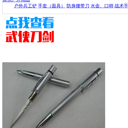
户外兵工铲
手套（面具）
防身腰带刀
水壶、口哨
战术