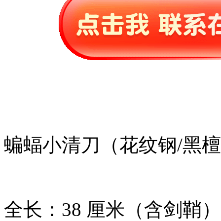
蝙蝠小清刀（花纹钢/黑
全长：38 厘米（含剑鞘）