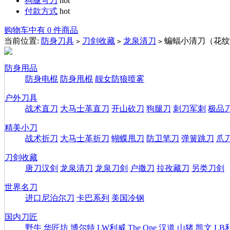
狗腿弯刀
hot
付款方式
hot
购物车中有 0 件商品
当前位置:
防身刀具
刀剑收藏
龙泉清刀
蝙蝠小清刀（花纹
>
>
>
防身用品
防身电棍
防身甩棍
靓女防狼喷雾
户外刀具
战术直刀
大马士革直刀
开山砍刀
狗腿刀
刺刀军刺
极品
精美小刀
战术折刀
大马士革折刀
蝴蝶甩刀
防卫笔刀
弹簧跳刀
爪
刀剑收藏
唐刀汉剑
龙泉清刀
龙泉刀剑
户撒刀
拉孜藏刀
另类刀剑
世界名刀
进口尼泊尔刀
卡巴系列
美国冷钢
国内刀匠
野牛
华匠坊
博尔特
LW利威
The One
汉道
山猪
凯文
LB