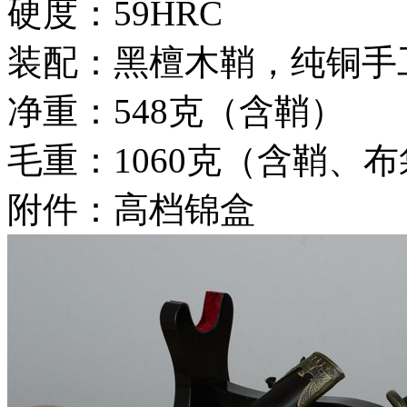
硬度：59HRC
装配：黑檀木鞘，纯铜手
净重：548克（含鞘）
毛重：1060克（含鞘、
附件：高档锦盒