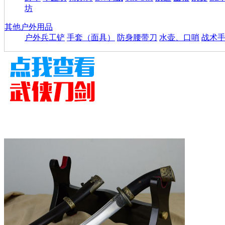
坊
其他户外用品
户外兵工铲
手套（面具）
防身腰带刀
水壶、口哨
战术