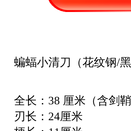
蝙蝠小清刀（花纹钢/
全长：38 厘米（含剑
刃长：24厘米