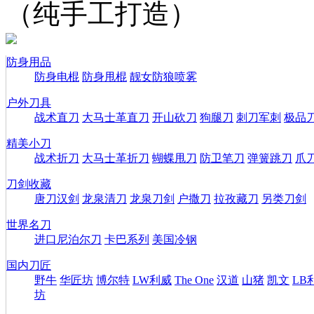
（纯手工打造）
防身用品
防身电棍
防身甩棍
靓女防狼喷雾
户外刀具
战术直刀
大马士革直刀
开山砍刀
狗腿刀
刺刀军刺
极品
精美小刀
战术折刀
大马士革折刀
蝴蝶甩刀
防卫笔刀
弹簧跳刀
爪
刀剑收藏
唐刀汉剑
龙泉清刀
龙泉刀剑
户撒刀
拉孜藏刀
另类刀剑
世界名刀
进口尼泊尔刀
卡巴系列
美国冷钢
国内刀匠
野牛
华匠坊
博尔特
LW利威
The One
汉道
山猪
凯文
LB
坊