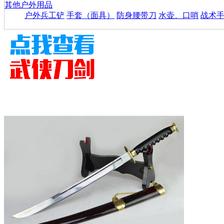
其他户外用品
户外兵工铲
手套（面具）
防身腰带刀
水壶、口哨
战术