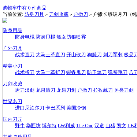
购物车中有 0 件商品
当前位置:
防身刀具
刀剑收藏
户撒刀
户撒长版破月刀（纯
>
>
>
防身用品
防身电棍
防身甩棍
靓女防狼喷雾
户外刀具
战术直刀
大马士革直刀
开山砍刀
狗腿刀
刺刀军刺
极品
精美小刀
战术折刀
大马士革折刀
蝴蝶甩刀
防卫笔刀
弹簧跳刀
爪
刀剑收藏
唐刀汉剑
龙泉清刀
龙泉刀剑
户撒刀
拉孜藏刀
另类刀剑
世界名刀
进口尼泊尔刀
卡巴系列
美国冷钢
国内刀匠
野牛
华匠坊
博尔特
LW利威
The One
汉道
山猪
凯文
LB
其他户外用品