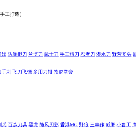
手工打造）
刀奴
防暴棍刀
兰博刀
武士刀
手工猎刀
忍者刀
潜水刀
野营斧头
刀手刺
飞刀飞镖
多用刀钳
指虎拳套
利兵
百炼刀具
黑龙
随风刃影
香港MG
野狼
三丰作
威鹏
小鲁工