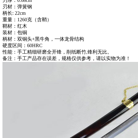
刃厚：0.68cm
刃材：弹簧钢
柄长: 22cm
重量：1260克（含鞘）
鞘材：红木
装材：包铜
柄材：双铜头+黑牛角，一体龙骨结构
硬度区间：60HRC
性能：手工精细研磨全开锋，削纸断竹,锋利无比。
备注：手工产品存在误差，规格仅供参考，请以实物为准！