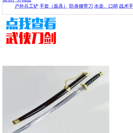
户外兵工铲
手套（面具）
防身腰带刀
水壶、口哨
战术