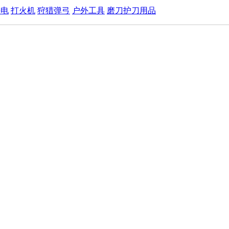
手电
打火机
狩猎弹弓
户外工具
磨刀护刀用品