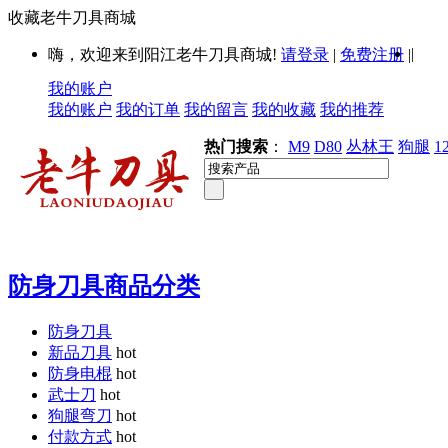
收藏老牛刀具商城
|
嗨，欢迎来到阳江老牛刀具商城!
请登录
|
免费注册
|
我的账户
我的账户
我的订单
我的留言
我的收藏
我的推荐
热门搜索
：
M9
D80
丛林王
狗腿
1
防身刀具商品分类
防身刀具
新品刀具
hot
防身电棍
hot
武士刀
hot
狗腿弯刀
hot
付款方式
hot