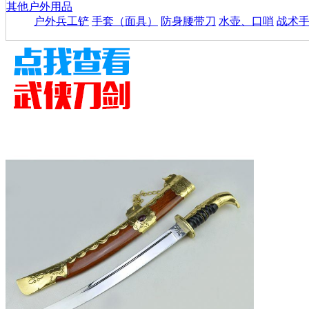
其他户外用品
户外兵工铲
手套（面具）
防身腰带刀
水壶、口哨
战术