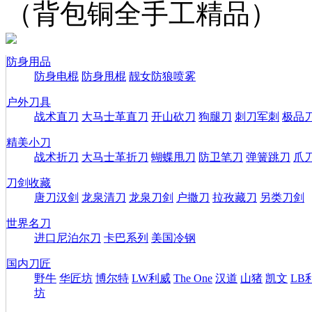
（背包铜全手工精品）
防身用品
防身电棍
防身甩棍
靓女防狼喷雾
户外刀具
战术直刀
大马士革直刀
开山砍刀
狗腿刀
刺刀军刺
极品
精美小刀
战术折刀
大马士革折刀
蝴蝶甩刀
防卫笔刀
弹簧跳刀
爪
刀剑收藏
唐刀汉剑
龙泉清刀
龙泉刀剑
户撒刀
拉孜藏刀
另类刀剑
世界名刀
进口尼泊尔刀
卡巴系列
美国冷钢
国内刀匠
野牛
华匠坊
博尔特
LW利威
The One
汉道
山猪
凯文
LB
坊