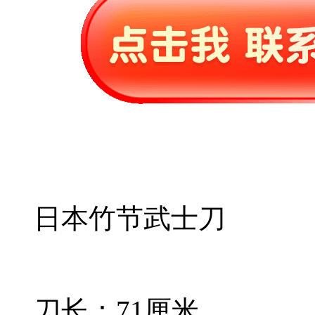
日本竹节武士刀
刀长：71厘米