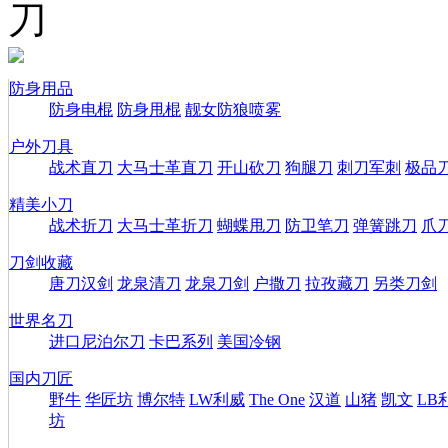
刀
防身用品
防身电棍
防身甩棍
靓女防狼喷雾
户外刀具
战术直刀
大马士革直刀
开山砍刀
狗腿刀
刺刀军刺
极品
精美小刀
战术折刀
大马士革折刀
蝴蝶甩刀
防卫笔刀
弹簧跳刀
爪
刀剑收藏
唐刀汉剑
龙泉清刀
龙泉刀剑
户撒刀
拉孜藏刀
另类刀剑
世界名刀
进口尼泊尔刀
卡巴系列
美国冷钢
国内刀匠
野牛
华匠坊
博尔特
LW利威
The One
汉道
山猪
凯文
LB
坊