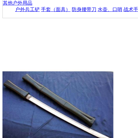
其他户外用品
户外兵工铲
手套（面具）
防身腰带刀
水壶、口哨
战术