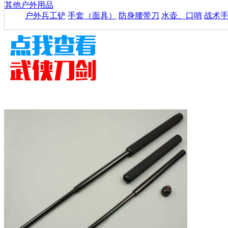
其他户外用品
户外兵工铲
手套（面具）
防身腰带刀
水壶、口哨
战术