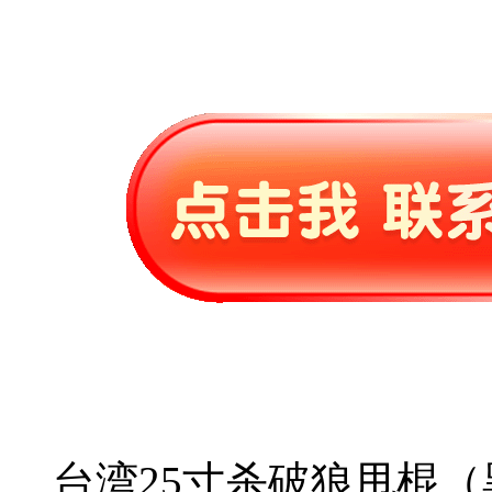
台湾25寸杀破狼甩棍（