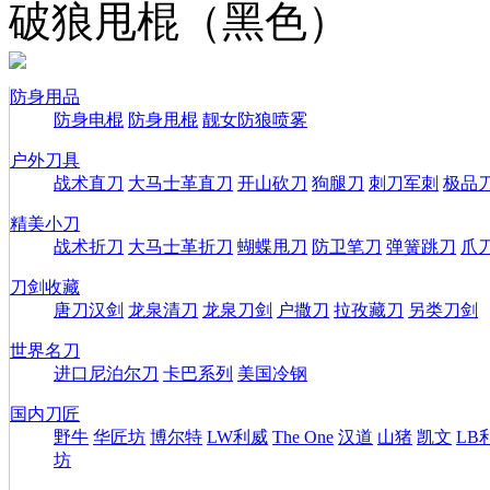
破狼甩棍（黑色）
防身用品
防身电棍
防身甩棍
靓女防狼喷雾
户外刀具
战术直刀
大马士革直刀
开山砍刀
狗腿刀
刺刀军刺
极品
精美小刀
战术折刀
大马士革折刀
蝴蝶甩刀
防卫笔刀
弹簧跳刀
爪
刀剑收藏
唐刀汉剑
龙泉清刀
龙泉刀剑
户撒刀
拉孜藏刀
另类刀剑
世界名刀
进口尼泊尔刀
卡巴系列
美国冷钢
国内刀匠
野牛
华匠坊
博尔特
LW利威
The One
汉道
山猪
凯文
LB
坊