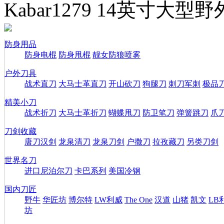
Kabar1279 14英寸大型
防身用品
防身电棍
防身甩棍
靓女防狼喷雾
户外刀具
战术直刀
大马士革直刀
开山砍刀
狗腿刀
刺刀军刺
极品
精美小刀
战术折刀
大马士革折刀
蝴蝶甩刀
防卫笔刀
弹簧跳刀
爪
刀剑收藏
唐刀汉剑
龙泉清刀
龙泉刀剑
户撒刀
拉孜藏刀
另类刀剑
世界名刀
进口尼泊尔刀
卡巴系列
美国冷钢
国内刀匠
野牛
华匠坊
博尔特
LW利威
The One
汉道
山猪
凯文
LB
坊