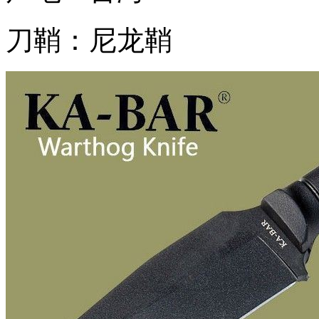
刀鞘：尼龙鞘