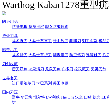
Warthog Kabar1278重
防身用品
防身电棍
防身甩棍
靓女防狼喷雾
户外刀具
战术直刀
大马士革直刀
开山砍刀
狗腿刀
刺刀军刺
极品
精美小刀
战术折刀
大马士革折刀
蝴蝶甩刀
防卫笔刀
弹簧跳刀
爪
刀剑收藏
唐刀汉剑
龙泉清刀
龙泉刀剑
户撒刀
拉孜藏刀
另类刀剑
世界名刀
进口尼泊尔刀
卡巴系列
美国冷钢
国内刀匠
野牛
华匠坊
博尔特
LW利威
The One
汉道
山猪
凯文
LB
坊