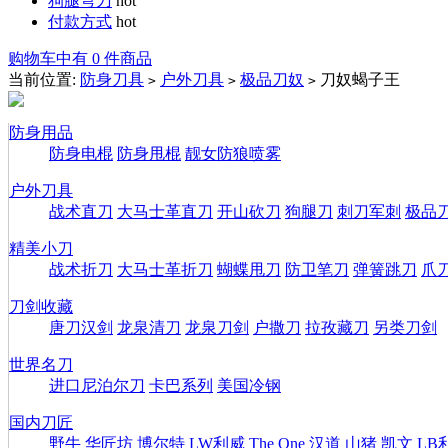
狗腿弯刀
hot
付款方式
hot
购物车中有 0 件商品
当前位置:
防身刀具
户外刀具
极品刀奴
刀奴蝎子王
>
>
>
防身用品
防身电棍
防身甩棍
靓女防狼喷雾
户外刀具
战术直刀
大马士革直刀
开山砍刀
狗腿刀
刺刀军刺
极品
精美小刀
战术折刀
大马士革折刀
蝴蝶甩刀
防卫笔刀
弹簧跳刀
爪
刀剑收藏
唐刀汉剑
龙泉清刀
龙泉刀剑
户撒刀
拉孜藏刀
另类刀剑
世界名刀
进口尼泊尔刀
卡巴系列
美国冷钢
国内刀匠
野牛
华匠坊
博尔特
LW利威
The One
汉道
山猪
凯文
LB