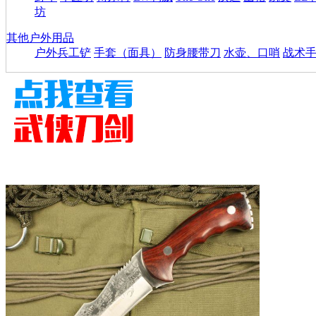
坊
其他户外用品
户外兵工铲
手套（面具）
防身腰带刀
水壶、口哨
战术