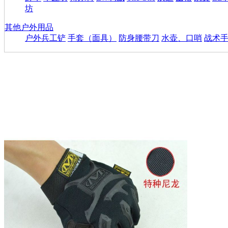
坊
其他户外用品
户外兵工铲
手套（面具）
防身腰带刀
水壶、口哨
战术