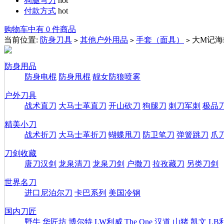
狗腿弯刀
hot
付款方式
hot
购物车中有 0 件商品
当前位置:
防身刀具
其他户外用品
手套（面具）
大M记海
>
>
>
防身用品
防身电棍
防身甩棍
靓女防狼喷雾
户外刀具
战术直刀
大马士革直刀
开山砍刀
狗腿刀
刺刀军刺
极品
精美小刀
战术折刀
大马士革折刀
蝴蝶甩刀
防卫笔刀
弹簧跳刀
爪
刀剑收藏
唐刀汉剑
龙泉清刀
龙泉刀剑
户撒刀
拉孜藏刀
另类刀剑
世界名刀
进口尼泊尔刀
卡巴系列
美国冷钢
国内刀匠
野牛
华匠坊
博尔特
LW利威
The One
汉道
山猪
凯文
LB