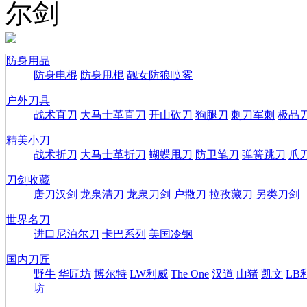
尔剑
防身用品
防身电棍
防身甩棍
靓女防狼喷雾
户外刀具
战术直刀
大马士革直刀
开山砍刀
狗腿刀
刺刀军刺
极品
精美小刀
战术折刀
大马士革折刀
蝴蝶甩刀
防卫笔刀
弹簧跳刀
爪
刀剑收藏
唐刀汉剑
龙泉清刀
龙泉刀剑
户撒刀
拉孜藏刀
另类刀剑
世界名刀
进口尼泊尔刀
卡巴系列
美国冷钢
国内刀匠
野牛
华匠坊
博尔特
LW利威
The One
汉道
山猪
凯文
LB
坊