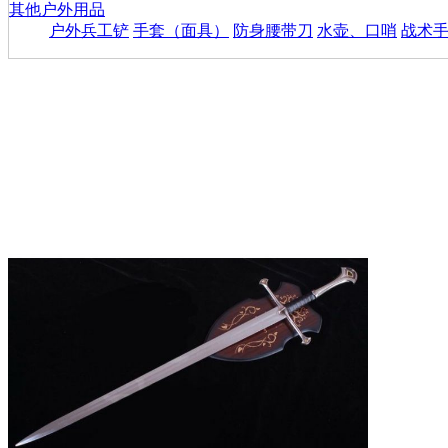
其他户外用品
户外兵工铲
手套（面具）
防身腰带刀
水壶、口哨
战术