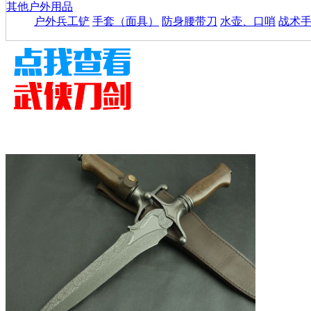
其他户外用品
户外兵工铲
手套（面具）
防身腰带刀
水壶、口哨
战术