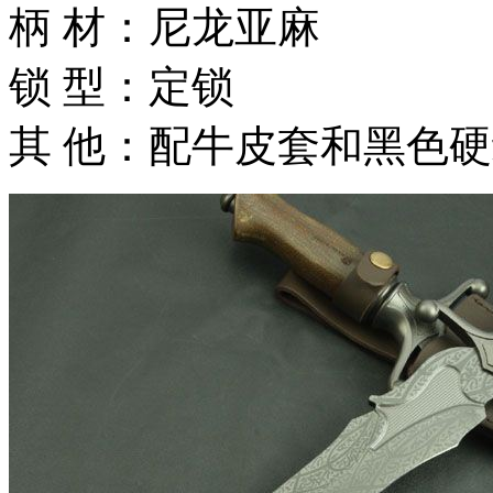
柄 材：尼龙亚麻
锁 型：定锁
其 他：配牛皮套和黑色