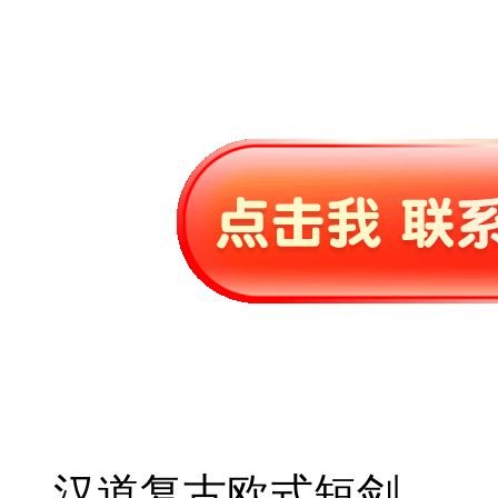
汉道复古欧式短剑