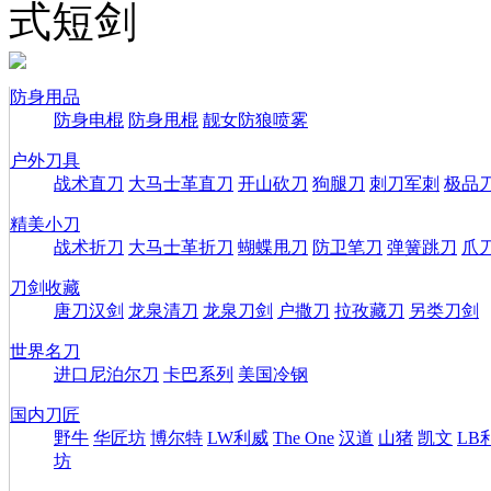
式短剑
防身用品
防身电棍
防身甩棍
靓女防狼喷雾
户外刀具
战术直刀
大马士革直刀
开山砍刀
狗腿刀
刺刀军刺
极品
精美小刀
战术折刀
大马士革折刀
蝴蝶甩刀
防卫笔刀
弹簧跳刀
爪
刀剑收藏
唐刀汉剑
龙泉清刀
龙泉刀剑
户撒刀
拉孜藏刀
另类刀剑
世界名刀
进口尼泊尔刀
卡巴系列
美国冷钢
国内刀匠
野牛
华匠坊
博尔特
LW利威
The One
汉道
山猪
凯文
LB
坊