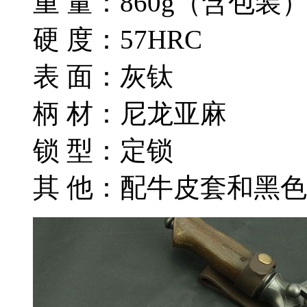
重 量：860g（含包装
硬 度：57HRC
表 面：灰钛
柄 材：尼龙亚麻
锁 型：定锁
其 他：配牛皮套和黑