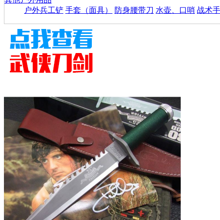
户外兵工铲
手套（面具）
防身腰带刀
水壶、口哨
战术