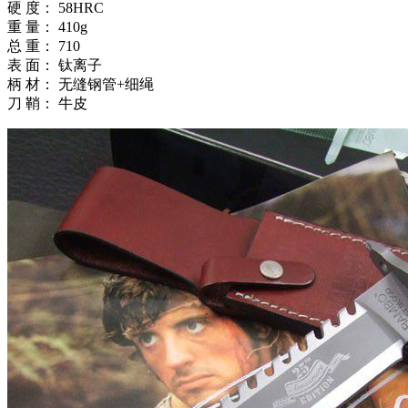
硬 度： 58HRC
重 量： 410g
总 重： 710
表 面： 钛离子
柄 材： 无缝钢管+细绳
刀 鞘： 牛皮