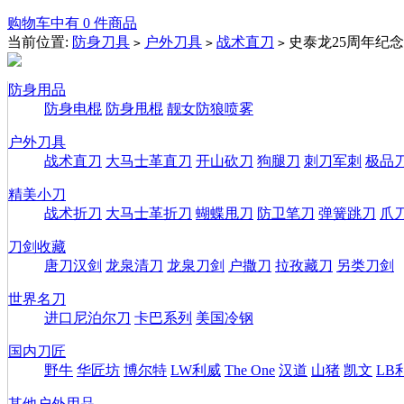
购物车中有 0 件商品
当前位置:
防身刀具
户外刀具
战术直刀
史泰龙25周年纪念
>
>
>
防身用品
防身电棍
防身甩棍
靓女防狼喷雾
户外刀具
战术直刀
大马士革直刀
开山砍刀
狗腿刀
刺刀军刺
极品
精美小刀
战术折刀
大马士革折刀
蝴蝶甩刀
防卫笔刀
弹簧跳刀
爪
刀剑收藏
唐刀汉剑
龙泉清刀
龙泉刀剑
户撒刀
拉孜藏刀
另类刀剑
世界名刀
进口尼泊尔刀
卡巴系列
美国冷钢
国内刀匠
野牛
华匠坊
博尔特
LW利威
The One
汉道
山猪
凯文
LB
其他户外用品