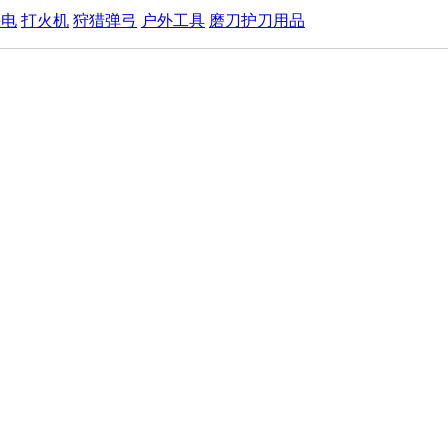
手电
打火机
狩猎弹弓
户外工具
磨刀护刀用品