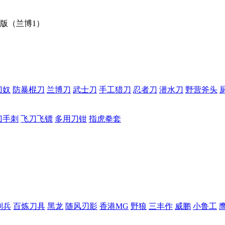
版（兰博1）
刀奴
防暴棍刀
兰博刀
武士刀
手工猎刀
忍者刀
潜水刀
野营斧头
刀手刺
飞刀飞镖
多用刀钳
指虎拳套
利兵
百炼刀具
黑龙
随风刃影
香港MG
野狼
三丰作
威鹏
小鲁工