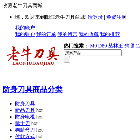
收藏老牛刀具商城
|
嗨，欢迎来到阳江老牛刀具商城!
请登录
|
免费注册
|
我的账户
我的账户
我的订单
我的留言
我的收藏
我的推荐
热门搜索
：
M9
D80
丛林王
狗腿
1
防身刀具商品分类
防身刀具
新品刀具
hot
防身电棍
hot
武士刀
hot
狗腿弯刀
hot
付款方式
hot