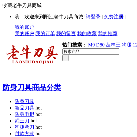
收藏老牛刀具商城
|
嗨，欢迎来到阳江老牛刀具商城!
请登录
|
免费注册
|
我的账户
我的账户
我的订单
我的留言
我的收藏
我的推荐
热门搜索
：
M9
D80
丛林王
狗腿
1
防身刀具商品分类
防身刀具
新品刀具
hot
防身电棍
hot
武士刀
hot
狗腿弯刀
hot
付款方式
hot