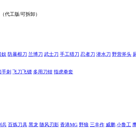
 （代工版/可拆卸）
刀奴
防暴棍刀
兰博刀
武士刀
手工猎刀
忍者刀
潜水刀
野营斧头
刀手刺
飞刀飞镖
多用刀钳
指虎拳套
利兵
百炼刀具
黑龙
随风刃影
香港MG
野狼
三丰作
威鹏
小鲁工