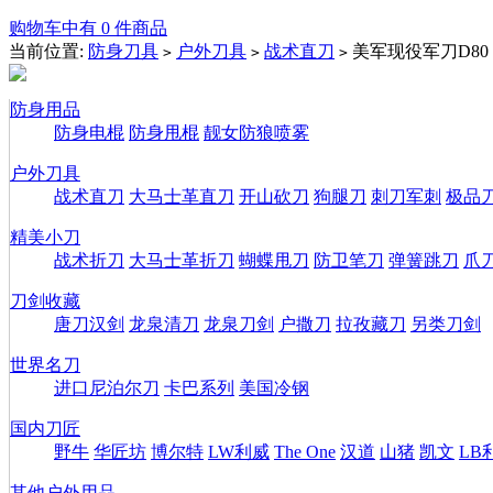
购物车中有 0 件商品
当前位置:
防身刀具
户外刀具
战术直刀
美军现役军刀D80
>
>
>
防身用品
防身电棍
防身甩棍
靓女防狼喷雾
户外刀具
战术直刀
大马士革直刀
开山砍刀
狗腿刀
刺刀军刺
极品
精美小刀
战术折刀
大马士革折刀
蝴蝶甩刀
防卫笔刀
弹簧跳刀
爪
刀剑收藏
唐刀汉剑
龙泉清刀
龙泉刀剑
户撒刀
拉孜藏刀
另类刀剑
世界名刀
进口尼泊尔刀
卡巴系列
美国冷钢
国内刀匠
野牛
华匠坊
博尔特
LW利威
The One
汉道
山猪
凯文
LB
其他户外用品