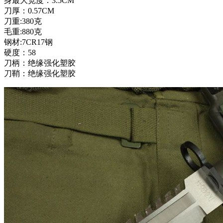
身最大宽度：3.5CM
刀厚：0.57CM
刀重:380克
毛重:880克
钢材:7CR17钢
硬度：58
刀柄：绝缘强化塑胶
刀鞘：绝缘强化塑胶