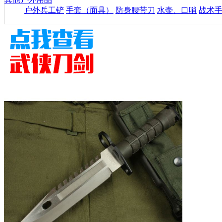
户外兵工铲
手套（面具）
防身腰带刀
水壶、口哨
战术