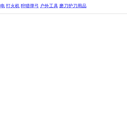
手电
打火机
狩猎弹弓
户外工具
磨刀护刀用品