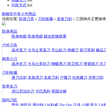
狗腿弯刀
hot
付款方式
hot
购物车中有 0 件商品
当前位置:
防身刀具
刀剑收藏
龙泉刀剑
三国神兵之曹操倚
>
>
>
防身用品
防身电棍
防身甩棍
靓女防狼喷雾
户外刀具
战术直刀
大马士革直刀
开山砍刀
狗腿刀
刺刀军刺
极品
精美小刀
战术折刀
大马士革折刀
蝴蝶甩刀
防卫笔刀
弹簧跳刀
爪
刀剑收藏
唐刀汉剑
龙泉清刀
龙泉刀剑
户撒刀
拉孜藏刀
另类刀剑
世界名刀
进口尼泊尔刀
卡巴系列
美国冷钢
国内刀匠
野牛
华匠坊
博尔特
LW利威
The One
汉道
山猪
凯文
LB