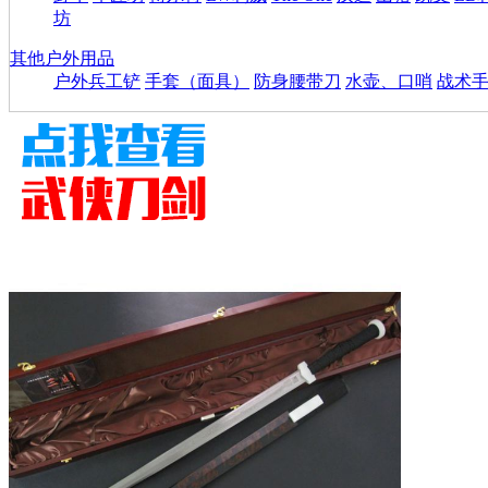
坊
其他户外用品
户外兵工铲
手套（面具）
防身腰带刀
水壶、口哨
战术