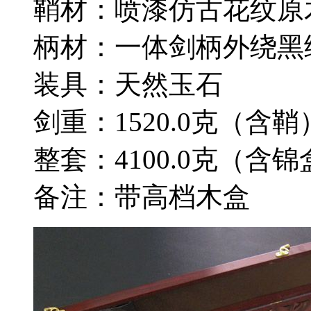
鞘材：喷漆仿古花纹原
柄材：一体剑柄外绕黑
装具：天然玉石
剑重：1520.0克（含鞘
整套：4100.0克（含锦
备注：带高档木盒