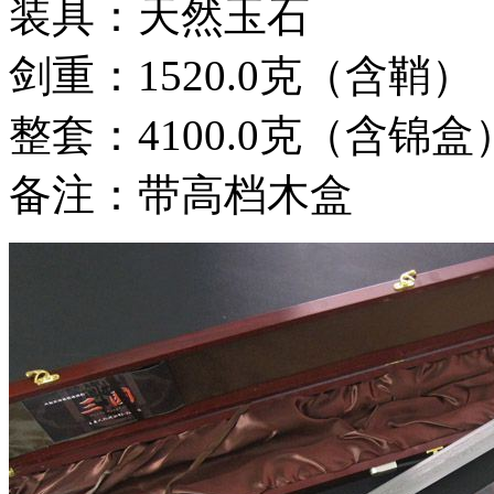
装具：天然玉石
剑重：1520.0克（含鞘）
整套：4100.0克（含锦盒
备注：带高档木盒