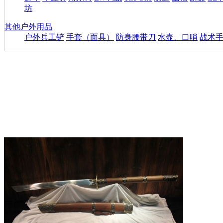
坊
其他户外用品
户外兵工铲
手套（面具）
防身腰带刀
水壶、口哨
战术