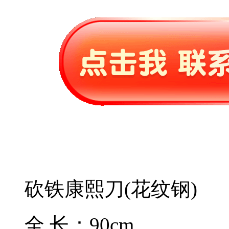
砍铁康熙刀(花纹钢)
全 长：90cm