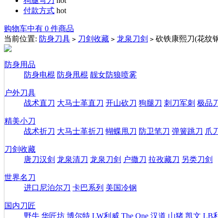
狗腿弯刀
hot
付款方式
hot
购物车中有 0 件商品
当前位置:
防身刀具
刀剑收藏
龙泉刀剑
砍铁康熙刀(花纹钢
>
>
>
防身用品
防身电棍
防身甩棍
靓女防狼喷雾
户外刀具
战术直刀
大马士革直刀
开山砍刀
狗腿刀
刺刀军刺
极品
精美小刀
战术折刀
大马士革折刀
蝴蝶甩刀
防卫笔刀
弹簧跳刀
爪
刀剑收藏
唐刀汉剑
龙泉清刀
龙泉刀剑
户撒刀
拉孜藏刀
另类刀剑
世界名刀
进口尼泊尔刀
卡巴系列
美国冷钢
国内刀匠
野牛
华匠坊
博尔特
LW利威
The One
汉道
山猪
凯文
LB