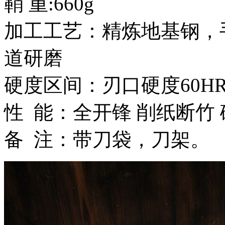
鞘 重:660g
加工工艺：精炼地基钢，
道研磨
硬度区间：刃口硬度60HR
性 能：全开锋 削纸断竹
备 注：带刀袋，刀架。