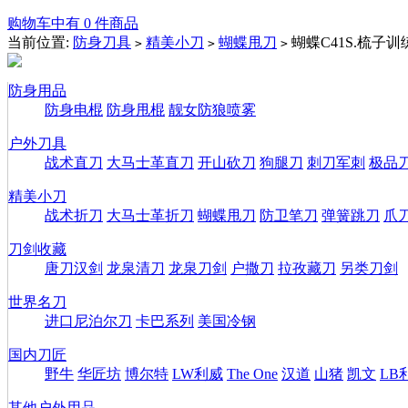
购物车中有 0 件商品
当前位置:
防身刀具
精美小刀
蝴蝶甩刀
蝴蝶C41S.梳子
>
>
>
防身用品
防身电棍
防身甩棍
靓女防狼喷雾
户外刀具
战术直刀
大马士革直刀
开山砍刀
狗腿刀
刺刀军刺
极品
精美小刀
战术折刀
大马士革折刀
蝴蝶甩刀
防卫笔刀
弹簧跳刀
爪
刀剑收藏
唐刀汉剑
龙泉清刀
龙泉刀剑
户撒刀
拉孜藏刀
另类刀剑
世界名刀
进口尼泊尔刀
卡巴系列
美国冷钢
国内刀匠
野牛
华匠坊
博尔特
LW利威
The One
汉道
山猪
凯文
LB
其他户外用品