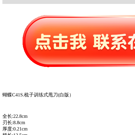
蝴蝶C41S.梳子训练式甩刀(白版）
全长:22.8cm
刃长:8.8cm
厚度:0.21cm