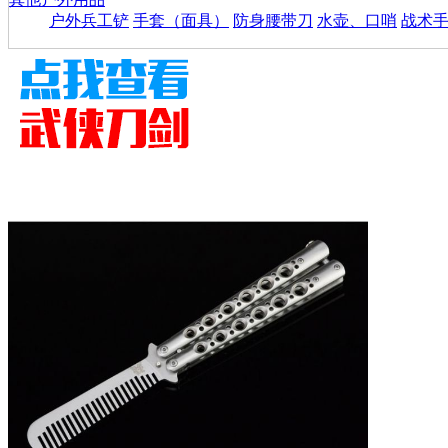
户外兵工铲
手套（面具）
防身腰带刀
水壶、口哨
战术