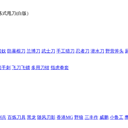
训练式甩刀(白版）
刀奴
防暴棍刀
兰博刀
武士刀
手工猎刀
忍者刀
潜水刀
野营斧头
刀手刺
飞刀飞镖
多用刀钳
指虎拳套
利兵
百炼刀具
黑龙
随风刃影
香港MG
野狼
三丰作
威鹏
小鲁工