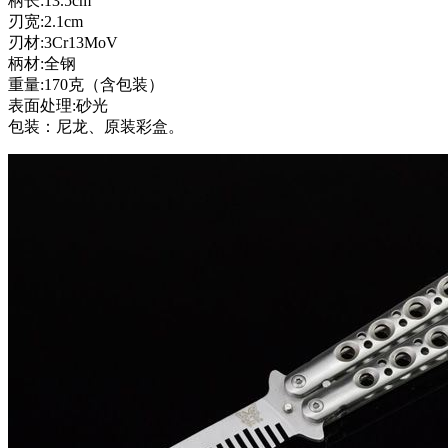
柄长:13.5cm
刃宽:2.1cm
刃材:3Cr13MoV
柄材:全钢
重量:170克（含包装）
表面处理:砂光
包装：尼龙、原装彩盒。