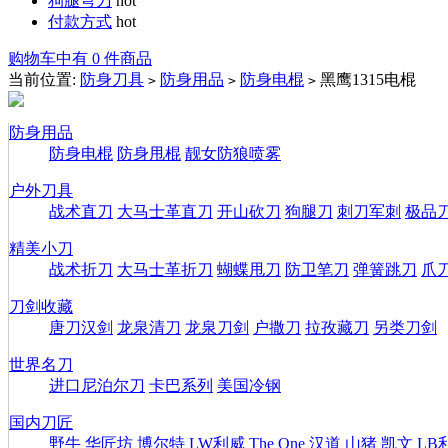
狗腿弯刀
hot
付款方式
hot
购物车中有 0 件商品
当前位置:
防身刀具
防身用品
防身电棍
黑鹰1315电棍
>
>
>
防身用品
防身电棍
防身甩棍
靓女防狼喷雾
户外刀具
战术直刀
大马士革直刀
开山砍刀
狗腿刀
刺刀军刺
极品
精美小刀
战术折刀
大马士革折刀
蝴蝶甩刀
防卫笔刀
弹簧跳刀
爪
刀剑收藏
唐刀汉剑
龙泉清刀
龙泉刀剑
户撒刀
拉孜藏刀
另类刀剑
世界名刀
进口尼泊尔刀
卡巴系列
美国冷钢
国内刀匠
野牛
华匠坊
博尔特
LW利威
The One
汉道
山猪
凯文
LB