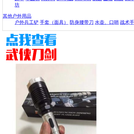
坊
其他户外用品
户外兵工铲
手套（面具）
防身腰带刀
水壶、口哨
战术