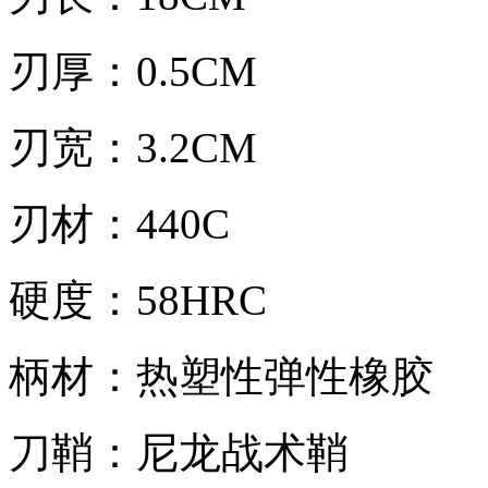
刃厚：0.5CM
刃宽：3.2CM
刃材：440C
硬度：58HRC
柄材：热塑性弹性橡胶
刀鞘：尼龙战术鞘