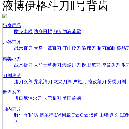
液博伊格斗刀Ⅱ号背齿
防身用品
防身电棍
防身甩棍
靓女防狼喷雾
户外刀具
战术直刀
大马士革直刀
开山砍刀
狗腿刀
刺刀军刺
极品
精美小刀
战术折刀
大马士革折刀
蝴蝶甩刀
防卫笔刀
弹簧跳刀
爪
刀剑收藏
唐刀汉剑
龙泉清刀
龙泉刀剑
户撒刀
拉孜藏刀
另类刀剑
世界名刀
进口尼泊尔刀
卡巴系列
美国冷钢
国内刀匠
野牛
华匠坊
博尔特
LW利威
The One
汉道
山猪
凯文
LB
坊