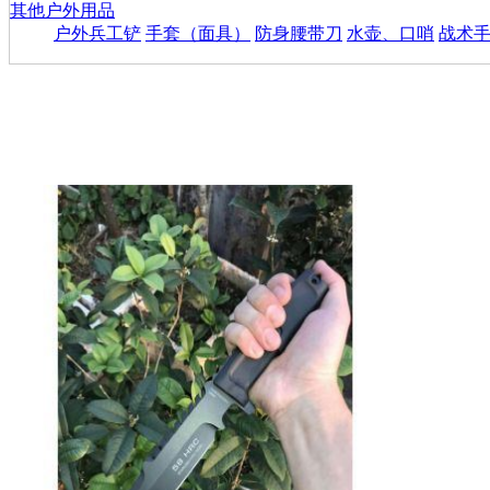
其他户外用品
户外兵工铲
手套（面具）
防身腰带刀
水壶、口哨
战术