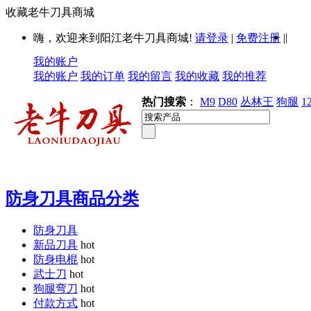
收藏老牛刀具商城
|
嗨，欢迎来到阳江老牛刀具商城!
请登录
|
免费注册
|
我的账户
我的账户
我的订单
我的留言
我的收藏
我的推荐
热门搜索
：
M9
D80
丛林王
狗腿
1
防身刀具商品分类
防身刀具
新品刀具
hot
防身电棍
hot
武士刀
hot
狗腿弯刀
hot
付款方式
hot