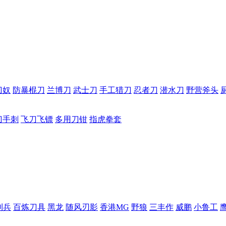
刀奴
防暴棍刀
兰博刀
武士刀
手工猎刀
忍者刀
潜水刀
野营斧头
刀手刺
飞刀飞镖
多用刀钳
指虎拳套
利兵
百炼刀具
黑龙
随风刃影
香港MG
野狼
三丰作
威鹏
小鲁工