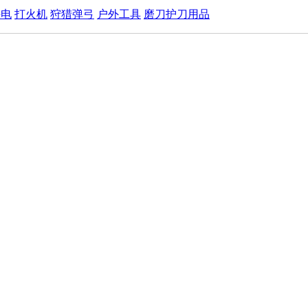
手电
打火机
狩猎弹弓
户外工具
磨刀护刀用品