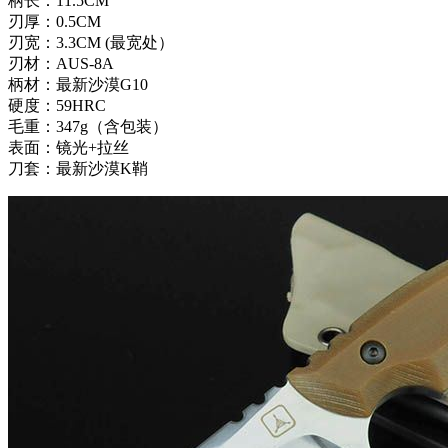
柄长：11.5CM
刃厚：0.5CM
刃宽：3.3CM (最宽处）
刃材：AUS-8A
柄材：最新沙漠G10
硬度：59HRC
毛重：347g（含包装）
表面：镜光+拉丝
刀套：最新沙漠K鞘