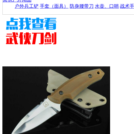
户外兵工铲
手套（面具）
防身腰带刀
水壶、口哨
战术