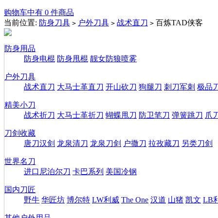
购物车中有 0 件商品
当前位置:
防身刀具
户外刀具
战术直刀
百炼TAD侠客
>
>
>
防身用品
防身电棍
防身甩棍
靓女防狼喷雾
户外刀具
战术直刀
大马士革直刀
开山砍刀
狗腿刀
刺刀军刺
极品
精美小刀
战术折刀
大马士革折刀
蝴蝶甩刀
防卫笔刀
弹簧跳刀
爪
刀剑收藏
唐刀汉剑
龙泉清刀
龙泉刀剑
户撒刀
拉孜藏刀
另类刀剑
世界名刀
进口尼泊尔刀
卡巴系列
美国冷钢
国内刀匠
野牛
华匠坊
博尔特
LW利威
The One
汉道
山猪
凯文
LB
其他户外用品