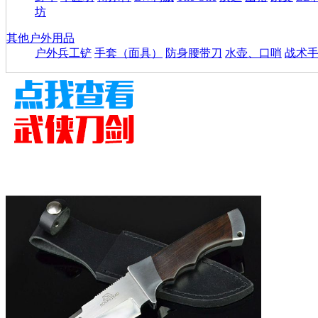
坊
其他户外用品
户外兵工铲
手套（面具）
防身腰带刀
水壶、口哨
战术