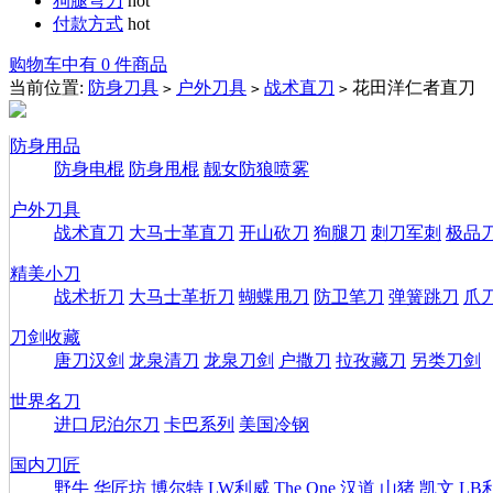
狗腿弯刀
hot
付款方式
hot
购物车中有 0 件商品
当前位置:
防身刀具
户外刀具
战术直刀
花田洋仁者直刀
>
>
>
防身用品
防身电棍
防身甩棍
靓女防狼喷雾
户外刀具
战术直刀
大马士革直刀
开山砍刀
狗腿刀
刺刀军刺
极品
精美小刀
战术折刀
大马士革折刀
蝴蝶甩刀
防卫笔刀
弹簧跳刀
爪
刀剑收藏
唐刀汉剑
龙泉清刀
龙泉刀剑
户撒刀
拉孜藏刀
另类刀剑
世界名刀
进口尼泊尔刀
卡巴系列
美国冷钢
国内刀匠
野牛
华匠坊
博尔特
LW利威
The One
汉道
山猪
凯文
LB