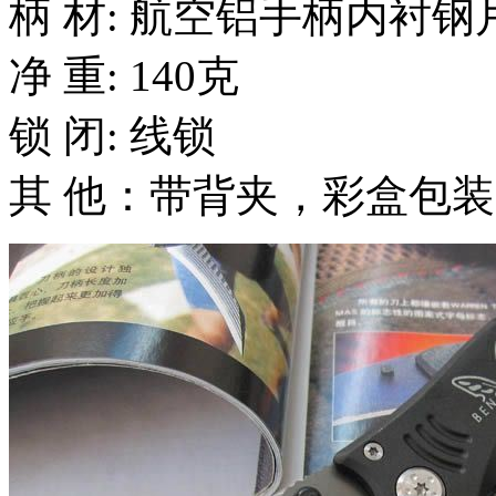
柄 材: 航空铝手柄内衬钢
净 重: 140克
锁 闭: 线锁
其 他：带背夹，彩盒包装