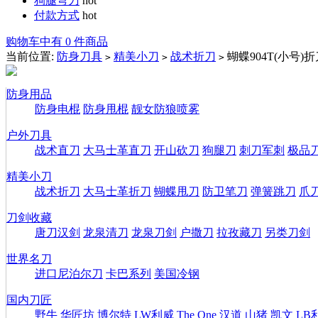
狗腿弯刀
hot
付款方式
hot
购物车中有 0 件商品
当前位置:
防身刀具
精美小刀
战术折刀
蝴蝶904T(小号)
>
>
>
防身用品
防身电棍
防身甩棍
靓女防狼喷雾
户外刀具
战术直刀
大马士革直刀
开山砍刀
狗腿刀
刺刀军刺
极品
精美小刀
战术折刀
大马士革折刀
蝴蝶甩刀
防卫笔刀
弹簧跳刀
爪
刀剑收藏
唐刀汉剑
龙泉清刀
龙泉刀剑
户撒刀
拉孜藏刀
另类刀剑
世界名刀
进口尼泊尔刀
卡巴系列
美国冷钢
国内刀匠
野牛
华匠坊
博尔特
LW利威
The One
汉道
山猪
凯文
LB