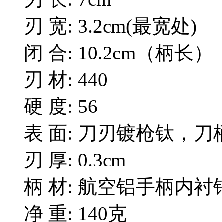
刃 宽: 3.2cm(最宽处)
闭 合: 10.2cm（柄长）
刃 材: 440
硬 度: 56
表 面: 刀刃镀枪钛，
刃 厚: 0.3cm
柄 材: 航空铝手柄内衬
净 重: 140克