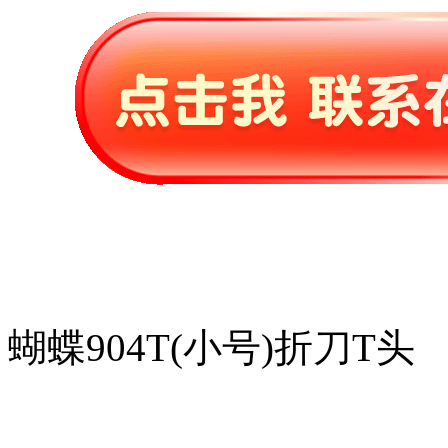
蝴蝶904T(小号)折刀T头