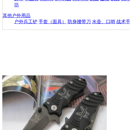
坊
其他户外用品
户外兵工铲
手套（面具）
防身腰带刀
水壶、口哨
战术