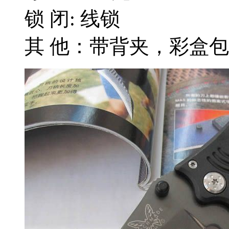
锁 闭: 线锁
其 他：带背夹，彩盒