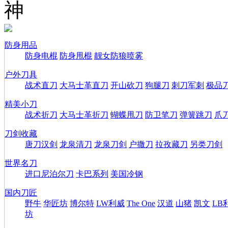
神
防身用品
防身电棍
防身甩棍
靓女防狼喷雾
户外刀具
战术直刀
大马士革直刀
开山砍刀
狗腿刀
刺刀军刺
极品
精美小刀
战术折刀
大马士革折刀
蝴蝶甩刀
防卫笔刀
弹簧跳刀
爪
刀剑收藏
唐刀汉剑
龙泉清刀
龙泉刀剑
户撒刀
拉孜藏刀
另类刀剑
世界名刀
进口尼泊尔刀
卡巴系列
美国冷钢
国内刀匠
野牛
华匠坊
博尔特
LW利威
The One
汉道
山猪
凯文
LB
坊