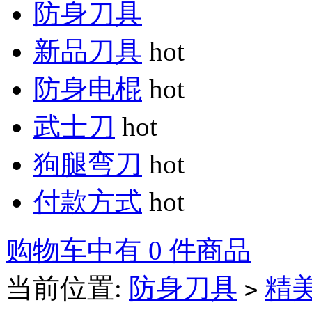
防身刀具
新品刀具
hot
防身电棍
hot
武士刀
hot
狗腿弯刀
hot
付款方式
hot
购物车中有 0 件商品
当前位置:
防身刀具
精
>