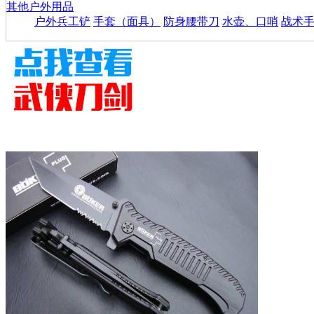
其他户外用品
户外兵工铲
手套（面具）
防身腰带刀
水壶、口哨
战术