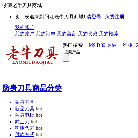
收藏老牛刀具商城
|
嗨，欢迎来到阳江老牛刀具商城!
请登录
|
免费注册
|
我的账户
我的账户
我的订单
我的留言
我的收藏
我的推荐
热门搜索
：
M9
D80
丛林王
狗腿
1
防身刀具商品分类
防身刀具
新品刀具
hot
防身电棍
hot
武士刀
hot
狗腿弯刀
hot
付款方式
hot