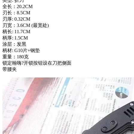
类型: 折刀
全长：20.2CM
刃长：8.5CM
刃厚: 0.32CM
刃宽：3.6CM (最宽处)
柄长: 11.7CM
柄厚: 1.5CM
涂层：发黑
柄材: G10片+钢垫
重量：180克
锁定翰嗨?开锁按钮设在刀把侧面
带腰夹