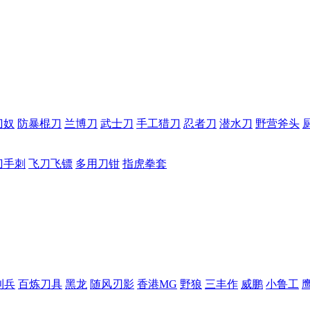
刀奴
防暴棍刀
兰博刀
武士刀
手工猎刀
忍者刀
潜水刀
野营斧头
刀手刺
飞刀飞镖
多用刀钳
指虎拳套
利兵
百炼刀具
黑龙
随风刃影
香港MG
野狼
三丰作
威鹏
小鲁工