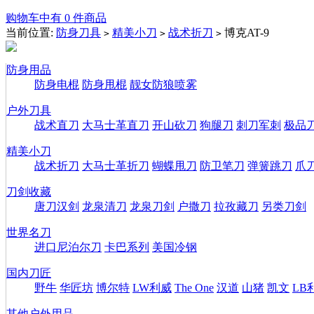
购物车中有 0 件商品
当前位置:
防身刀具
精美小刀
战术折刀
博克AT-9
>
>
>
防身用品
防身电棍
防身甩棍
靓女防狼喷雾
户外刀具
战术直刀
大马士革直刀
开山砍刀
狗腿刀
刺刀军刺
极品
精美小刀
战术折刀
大马士革折刀
蝴蝶甩刀
防卫笔刀
弹簧跳刀
爪
刀剑收藏
唐刀汉剑
龙泉清刀
龙泉刀剑
户撒刀
拉孜藏刀
另类刀剑
世界名刀
进口尼泊尔刀
卡巴系列
美国冷钢
国内刀匠
野牛
华匠坊
博尔特
LW利威
The One
汉道
山猪
凯文
LB
其他户外用品