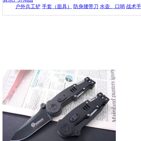
户外兵工铲
手套（面具）
防身腰带刀
水壶、口哨
战术