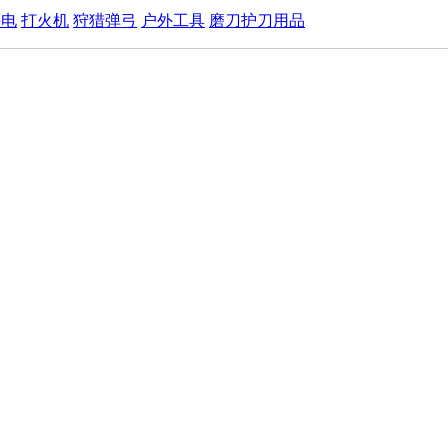
手电
打火机
狩猎弹弓
户外工具
磨刀护刀用品