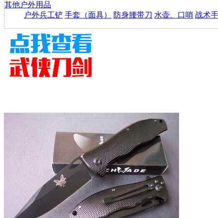
其他户外用品
户外兵工铲
手套（面具）
防身腰带刀
水壶、口哨
战术