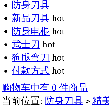
防身刀具
新品刀具
hot
防身电棍
hot
武士刀
hot
狗腿弯刀
hot
付款方式
hot
购物车中有 0 件商品
当前位置:
防身刀具
精
>