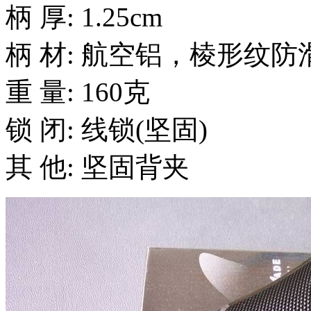
柄 厚: 1.25cm
柄 材: 航空铝，棱形纹
重 量: 160克
锁 闭: 线锁(坚固)
其 他: 坚固背夹