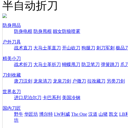
半自动折刀
防身用品
防身电棍
防身甩棍
靓女防狼喷雾
户外刀具
战术直刀
大马士革直刀
开山砍刀
狗腿刀
刺刀军刺
极品
精美小刀
战术折刀
大马士革折刀
蝴蝶甩刀
防卫笔刀
弹簧跳刀
爪
刀剑收藏
唐刀汉剑
龙泉清刀
龙泉刀剑
户撒刀
拉孜藏刀
另类刀剑
世界名刀
进口尼泊尔刀
卡巴系列
美国冷钢
国内刀匠
野牛
华匠坊
博尔特
LW利威
The One
汉道
山猪
凯文
LB
坊