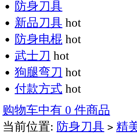
防身刀具
新品刀具
hot
防身电棍
hot
武士刀
hot
狗腿弯刀
hot
付款方式
hot
购物车中有 0 件商品
当前位置:
防身刀具
精
>