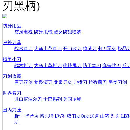
刃黑柄)
防身用品
防身电棍
防身甩棍
靓女防狼喷雾
户外刀具
战术直刀
大马士革直刀
开山砍刀
狗腿刀
刺刀军刺
极品
精美小刀
战术折刀
大马士革折刀
蝴蝶甩刀
防卫笔刀
弹簧跳刀
爪
刀剑收藏
唐刀汉剑
龙泉清刀
龙泉刀剑
户撒刀
拉孜藏刀
另类刀剑
世界名刀
进口尼泊尔刀
卡巴系列
美国冷钢
国内刀匠
野牛
华匠坊
博尔特
LW利威
The One
汉道
山猪
凯文
LB
坊