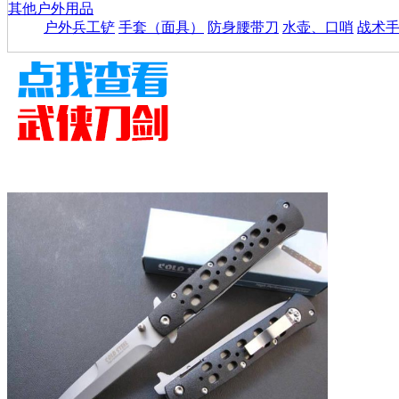
其他户外用品
户外兵工铲
手套（面具）
防身腰带刀
水壶、口哨
战术