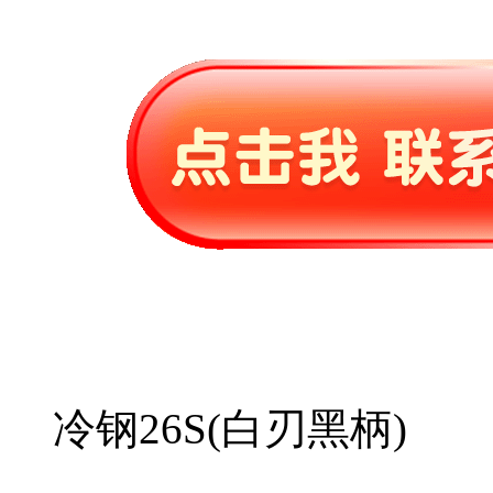
冷钢26S(白刃黑柄)