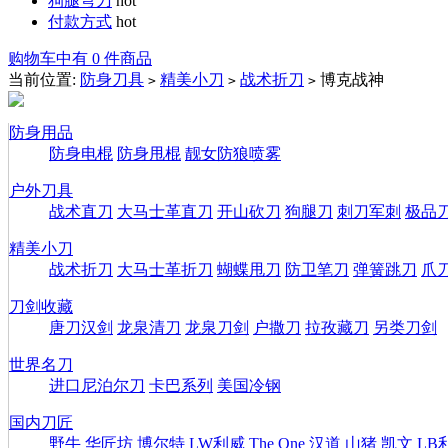
狗腿弯刀
hot
付款方式
hot
购物车中有 0 件商品
当前位置:
防身刀具
精美小刀
战术折刀
博克战神
>
>
>
防身用品
防身电棍
防身甩棍
靓女防狼喷雾
户外刀具
战术直刀
大马士革直刀
开山砍刀
狗腿刀
刺刀军刺
极品
精美小刀
战术折刀
大马士革折刀
蝴蝶甩刀
防卫笔刀
弹簧跳刀
爪
刀剑收藏
唐刀汉剑
龙泉清刀
龙泉刀剑
户撒刀
拉孜藏刀
另类刀剑
世界名刀
进口尼泊尔刀
卡巴系列
美国冷钢
国内刀匠
野牛
华匠坊
博尔特
LW利威
The One
汉道
山猪
凯文
LB