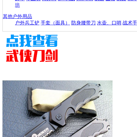
坊
其他户外用品
户外兵工铲
手套（面具）
防身腰带刀
水壶、口哨
战术