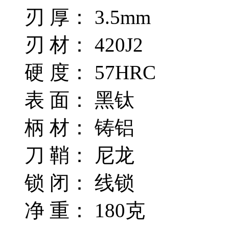
刃 厚： 3.5mm
刃 材： 420J2
硬 度： 57HRC
表 面： 黑钛
柄 材： 铸铝
刀 鞘： 尼龙
锁 闭： 线锁
净 重： 180克