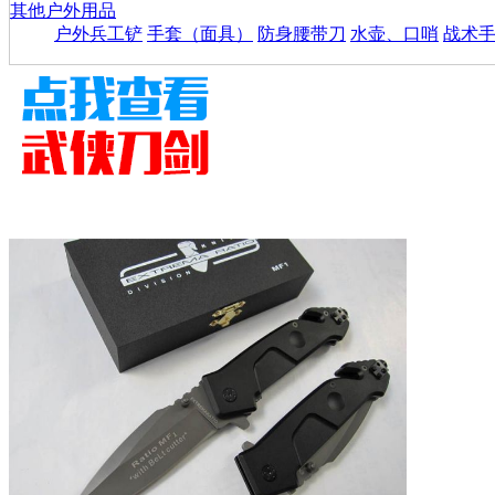
其他户外用品
户外兵工铲
手套（面具）
防身腰带刀
水壶、口哨
战术