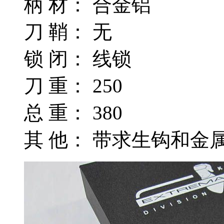
柄 材： 合金铝
刀 鞘： 无
锁 闭： 线锁
刀 重： 250
总 重： 380
其 他： 带求生钩和金