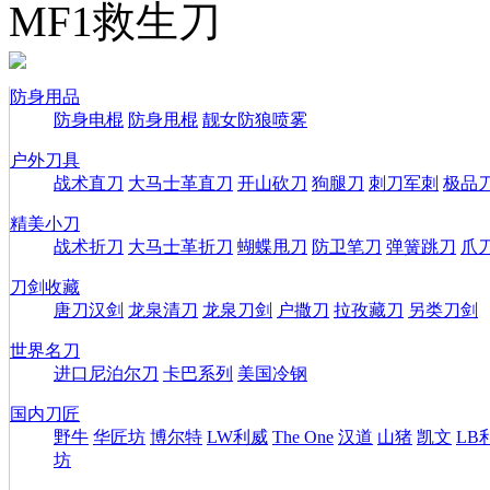
MF1救生刀
防身用品
防身电棍
防身甩棍
靓女防狼喷雾
户外刀具
战术直刀
大马士革直刀
开山砍刀
狗腿刀
刺刀军刺
极品
精美小刀
战术折刀
大马士革折刀
蝴蝶甩刀
防卫笔刀
弹簧跳刀
爪
刀剑收藏
唐刀汉剑
龙泉清刀
龙泉刀剑
户撒刀
拉孜藏刀
另类刀剑
世界名刀
进口尼泊尔刀
卡巴系列
美国冷钢
国内刀匠
野牛
华匠坊
博尔特
LW利威
The One
汉道
山猪
凯文
LB
坊