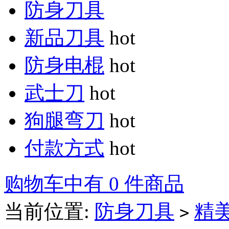
防身刀具
新品刀具
hot
防身电棍
hot
武士刀
hot
狗腿弯刀
hot
付款方式
hot
购物车中有 0 件商品
当前位置:
防身刀具
精
>