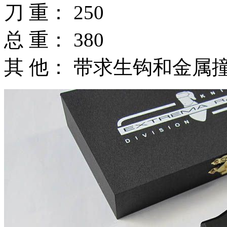
刀 重： 250
总 重： 380
其 他： 带求生钩和金属