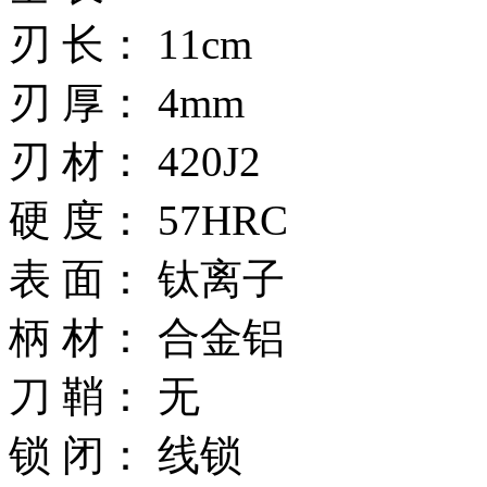
刃 长： 11cm
刃 厚： 4mm
刃 材： 420J2
硬 度： 57HRC
表 面： 钛离子
柄 材： 合金铝
刀 鞘： 无
锁 闭： 线锁