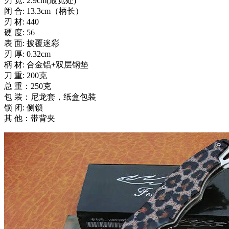
刃 宽: 2.9cm(最宽处)
闭 合: 13.3cm（柄长）
刃 材: 440
硬 度: 56
表 面: 披覆迷彩
刃 厚: 0.32cm
柄 材: 合金铝+双层钢垫
刀 重: 200克
总 重：250克
包 装：尼龙套，纸盒包装
锁 闭: 侧锁
其 他：带背夹