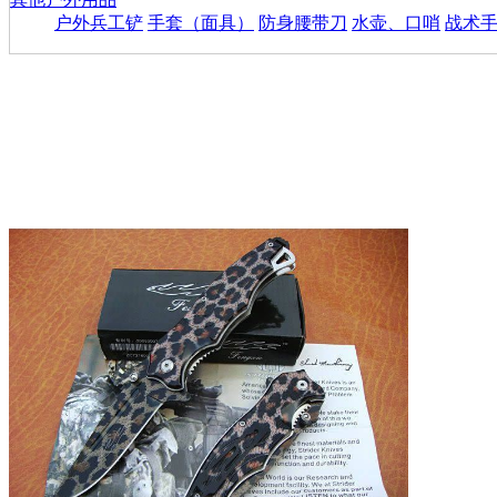
户外兵工铲
手套（面具）
防身腰带刀
水壶、口哨
战术