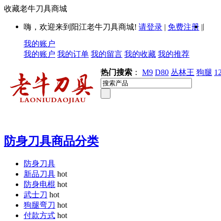
收藏老牛刀具商城
|
嗨，欢迎来到阳江老牛刀具商城!
请登录
|
免费注册
|
我的账户
我的账户
我的订单
我的留言
我的收藏
我的推荐
热门搜索
：
M9
D80
丛林王
狗腿
1
防身刀具商品分类
防身刀具
新品刀具
hot
防身电棍
hot
武士刀
hot
狗腿弯刀
hot
付款方式
hot