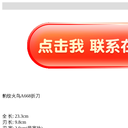
豹纹火鸟A668折刀
全 长: 23.3cm
刃 长: 9.8cm