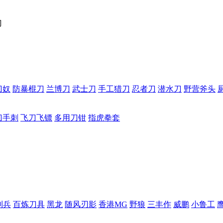
刀
刀奴
防暴棍刀
兰博刀
武士刀
手工猎刀
忍者刀
潜水刀
野营斧头
刀手刺
飞刀飞镖
多用刀钳
指虎拳套
利兵
百炼刀具
黑龙
随风刃影
香港MG
野狼
三丰作
威鹏
小鲁工