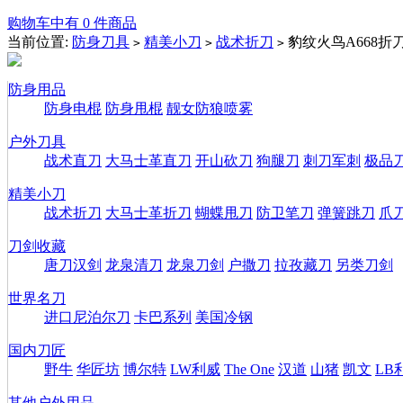
购物车中有 0 件商品
当前位置:
防身刀具
精美小刀
战术折刀
豹纹火鸟A668折
>
>
>
防身用品
防身电棍
防身甩棍
靓女防狼喷雾
户外刀具
战术直刀
大马士革直刀
开山砍刀
狗腿刀
刺刀军刺
极品
精美小刀
战术折刀
大马士革折刀
蝴蝶甩刀
防卫笔刀
弹簧跳刀
爪
刀剑收藏
唐刀汉剑
龙泉清刀
龙泉刀剑
户撒刀
拉孜藏刀
另类刀剑
世界名刀
进口尼泊尔刀
卡巴系列
美国冷钢
国内刀匠
野牛
华匠坊
博尔特
LW利威
The One
汉道
山猪
凯文
LB
其他户外用品