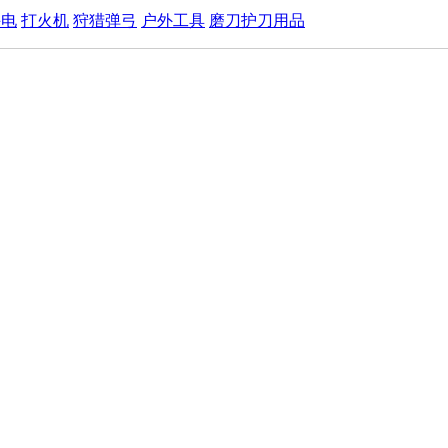
手电
打火机
狩猎弹弓
户外工具
磨刀护刀用品