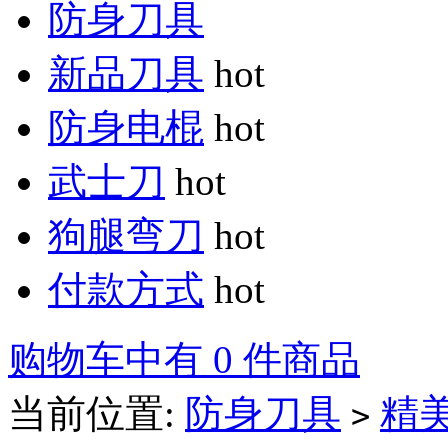
防身刀具
新品刀具
hot
防身电棍
hot
武士刀
hot
狗腿弯刀
hot
付款方式
hot
购物车中有 0 件商品
当前位置:
防身刀具
精
>