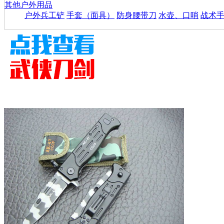
其他户外用品
户外兵工铲
手套（面具）
防身腰带刀
水壶、口哨
战术