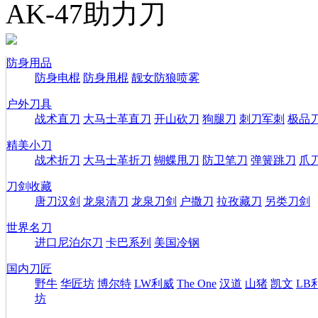
AK-47助力刀
防身用品
防身电棍
防身甩棍
靓女防狼喷雾
户外刀具
战术直刀
大马士革直刀
开山砍刀
狗腿刀
刺刀军刺
极品
精美小刀
战术折刀
大马士革折刀
蝴蝶甩刀
防卫笔刀
弹簧跳刀
爪
刀剑收藏
唐刀汉剑
龙泉清刀
龙泉刀剑
户撒刀
拉孜藏刀
另类刀剑
世界名刀
进口尼泊尔刀
卡巴系列
美国冷钢
国内刀匠
野牛
华匠坊
博尔特
LW利威
The One
汉道
山猪
凯文
LB
坊