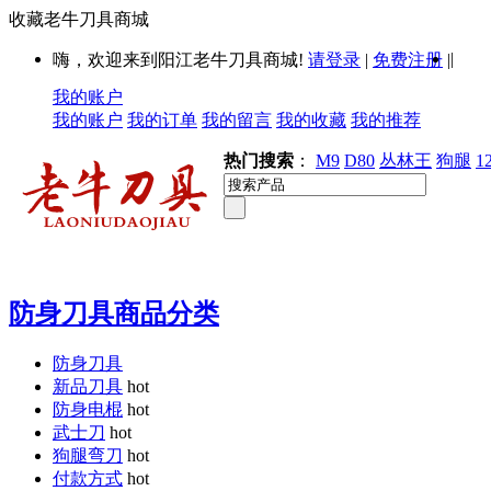
收藏老牛刀具商城
|
嗨，欢迎来到阳江老牛刀具商城!
请登录
|
免费注册
|
我的账户
我的账户
我的订单
我的留言
我的收藏
我的推荐
热门搜索
：
M9
D80
丛林王
狗腿
1
防身刀具商品分类
防身刀具
新品刀具
hot
防身电棍
hot
武士刀
hot
狗腿弯刀
hot
付款方式
hot