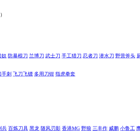
）
刀奴
防暴棍刀
兰博刀
武士刀
手工猎刀
忍者刀
潜水刀
野营斧头
刀手刺
飞刀飞镖
多用刀钳
指虎拳套
利兵
百炼刀具
黑龙
随风刃影
香港MG
野狼
三丰作
威鹏
小鲁工