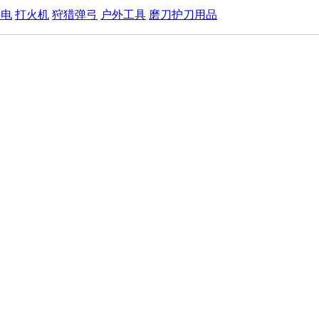
手电
打火机
狩猎弹弓
户外工具
磨刀护刀用品