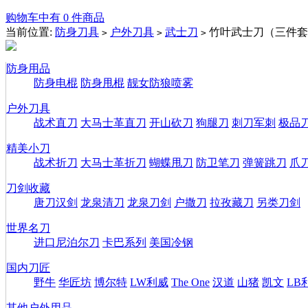
购物车中有 0 件商品
当前位置:
防身刀具
户外刀具
武士刀
竹叶武士刀（三件套
>
>
>
防身用品
防身电棍
防身甩棍
靓女防狼喷雾
户外刀具
战术直刀
大马士革直刀
开山砍刀
狗腿刀
刺刀军刺
极品
精美小刀
战术折刀
大马士革折刀
蝴蝶甩刀
防卫笔刀
弹簧跳刀
爪
刀剑收藏
唐刀汉剑
龙泉清刀
龙泉刀剑
户撒刀
拉孜藏刀
另类刀剑
世界名刀
进口尼泊尔刀
卡巴系列
美国冷钢
国内刀匠
野牛
华匠坊
博尔特
LW利威
The One
汉道
山猪
凯文
LB
其他户外用品