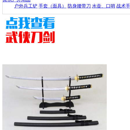
户外兵工铲
手套（面具）
防身腰带刀
水壶、口哨
战术