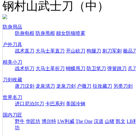
钢村山武士刀（中）
防身用品
防身电棍
防身甩棍
靓女防狼喷雾
户外刀具
战术直刀
大马士革直刀
开山砍刀
狗腿刀
刺刀军刺
极品
精美小刀
战术折刀
大马士革折刀
蝴蝶甩刀
防卫笔刀
弹簧跳刀
爪
刀剑收藏
唐刀汉剑
龙泉清刀
龙泉刀剑
户撒刀
拉孜藏刀
另类刀剑
世界名刀
进口尼泊尔刀
卡巴系列
美国冷钢
国内刀匠
野牛
华匠坊
博尔特
LW利威
The One
汉道
山猪
凯文
LB
坊