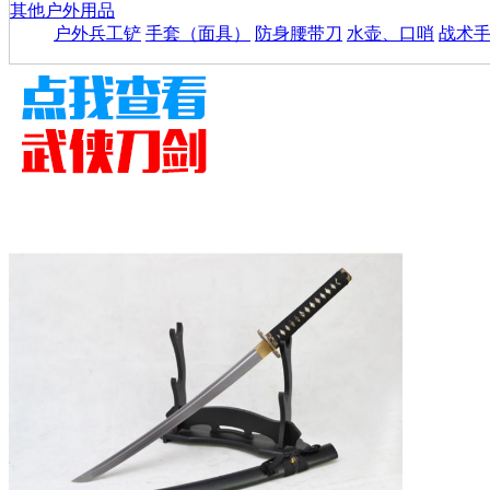
其他户外用品
户外兵工铲
手套（面具）
防身腰带刀
水壶、口哨
战术