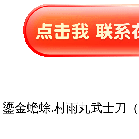
鎏金蟾蜍.村雨丸武士刀