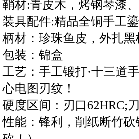
鞘材:青皮木，烤钢琴漆
装具配件:精品全铜手工
柄材：珍珠鱼皮，外扎黑
包装：锦盒
工艺：手工锻打·十三道
心电图刃纹！
硬度区间：刃口62HRC;刀
性能：锋利，削纸断竹砍
砍！）