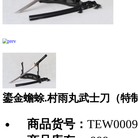
鎏金蟾蜍.村雨丸武士刀（特
商品货号：
TEW0009