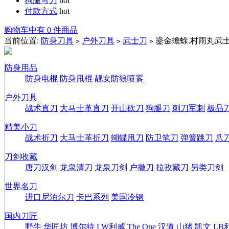
狗腿弯刀
hot
付款方式
hot
购物车中有 0 件商品
当前位置:
防身刀具
户外刀具
武士刀
鎏金蟾蜍.村雨丸武
>
>
>
防身用品
防身电棍
防身甩棍
靓女防狼喷雾
户外刀具
战术直刀
大马士革直刀
开山砍刀
狗腿刀
刺刀军刺
极品
精美小刀
战术折刀
大马士革折刀
蝴蝶甩刀
防卫笔刀
弹簧跳刀
爪
刀剑收藏
唐刀汉剑
龙泉清刀
龙泉刀剑
户撒刀
拉孜藏刀
另类刀剑
世界名刀
进口尼泊尔刀
卡巴系列
美国冷钢
国内刀匠
野牛
华匠坊
博尔特
LW利威
The One
汉道
山猪
凯文
LB