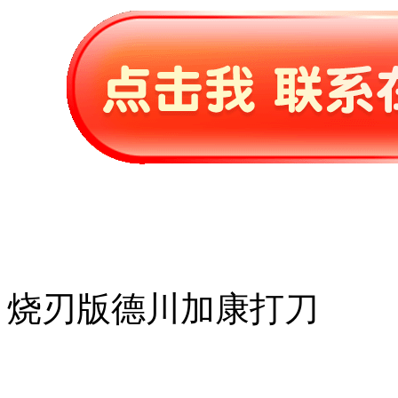
烧刃版德川加康打刀