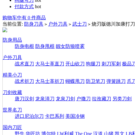
狗腿弯刀
hot
付款方式
hot
购物车中有 0 件商品
当前位置:
防身刀具
户外刀具
武士刀
烧刃版德川加康打刀
>
>
>
防身用品
防身电棍
防身甩棍
靓女防狼喷雾
户外刀具
战术直刀
大马士革直刀
开山砍刀
狗腿刀
刺刀军刺
极品
精美小刀
战术折刀
大马士革折刀
蝴蝶甩刀
防卫笔刀
弹簧跳刀
爪
刀剑收藏
唐刀汉剑
龙泉清刀
龙泉刀剑
户撒刀
拉孜藏刀
另类刀剑
世界名刀
进口尼泊尔刀
卡巴系列
美国冷钢
国内刀匠
野牛
华匠坊
博尔特
LW利威
The One
汉道
山猪
凯文
LB