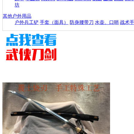
坊
其他户外用品
户外兵工铲
手套（面具）
防身腰带刀
水壶、口哨
战术