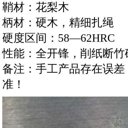
鞘材：花梨木
柄材：硬木，精细扎绳
硬度区间：58—62HRC
性能：全开锋，削纸断竹
备注：手工产品存在误差
准！