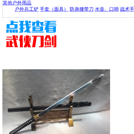
其他户外用品
户外兵工铲
手套（面具）
防身腰带刀
水壶、口哨
战术