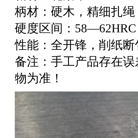
柄材：硬木，精细扎绳
硬度区间：58—62HRC
性能：全开锋，削纸断
备注：手工产品存在误
物为准！