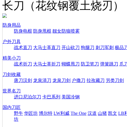
长刀（花纹钢覆土烧刃）
防身用品
防身电棍
防身甩棍
靓女防狼喷雾
户外刀具
战术直刀
大马士革直刀
开山砍刀
狗腿刀
刺刀军刺
极品
精美小刀
战术折刀
大马士革折刀
蝴蝶甩刀
防卫笔刀
弹簧跳刀
爪
刀剑收藏
唐刀汉剑
龙泉清刀
龙泉刀剑
户撒刀
拉孜藏刀
另类刀剑
世界名刀
进口尼泊尔刀
卡巴系列
美国冷钢
国内刀匠
野牛
华匠坊
博尔特
LW利威
The One
汉道
山猪
凯文
LB
坊