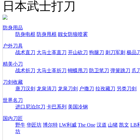
日本武士打刀
防身用品
防身电棍
防身甩棍
靓女防狼喷雾
户外刀具
战术直刀
大马士革直刀
开山砍刀
狗腿刀
刺刀军刺
极品
精美小刀
战术折刀
大马士革折刀
蝴蝶甩刀
防卫笔刀
弹簧跳刀
爪
刀剑收藏
唐刀汉剑
龙泉清刀
龙泉刀剑
户撒刀
拉孜藏刀
另类刀剑
世界名刀
进口尼泊尔刀
卡巴系列
美国冷钢
国内刀匠
野牛
华匠坊
博尔特
LW利威
The One
汉道
山猪
凯文
LB
坊