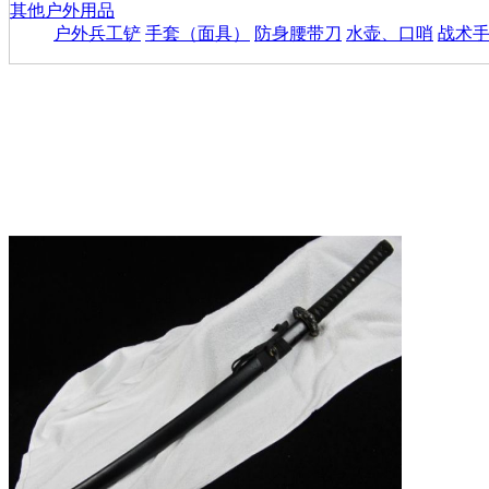
其他户外用品
户外兵工铲
手套（面具）
防身腰带刀
水壶、口哨
战术