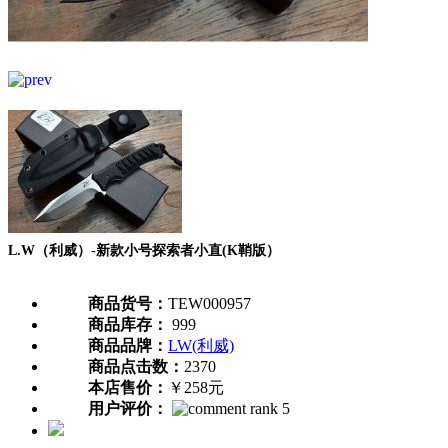
L.W（利威）-新款小号探索者小直(K鞘版）
商品货号：
TEW000957
商品库存：
999
商品品牌：
LW(利威)
商品点击数：
2370
本店售价：
￥258元
用户评价：