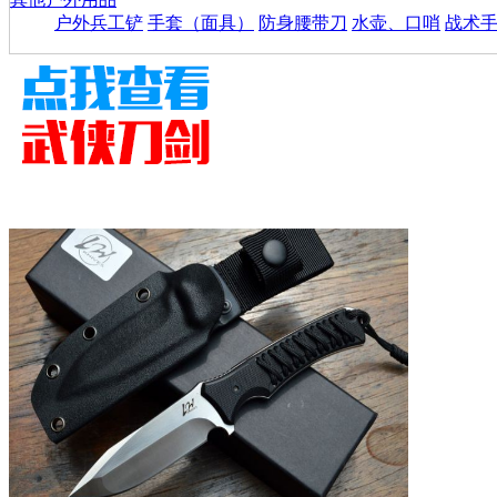
户外兵工铲
手套（面具）
防身腰带刀
水壶、口哨
战术