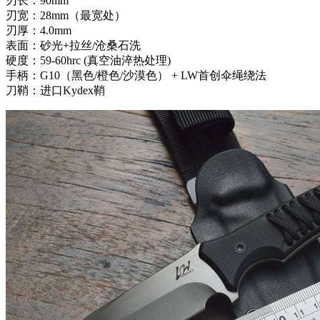
刃长：90mm
刃宽：28mm（最宽处）
刃厚：4.0mm
表面：砂光+拉丝/沧桑石洗
硬度：59-60hrc (真空油淬热处理)
手柄：G10（黑色/橙色/沙漠色） + LW首创伞绳绕法
刀鞘：进口Kydex鞘