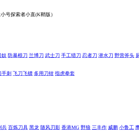
款小号探索者小直(K鞘版）
刀奴
防暴棍刀
兰博刀
武士刀
手工猎刀
忍者刀
潜水刀
野营斧头
刀手刺
飞刀飞镖
多用刀钳
指虎拳套
利兵
百炼刀具
黑龙
随风刃影
香港MG
野狼
三丰作
威鹏
小鲁工