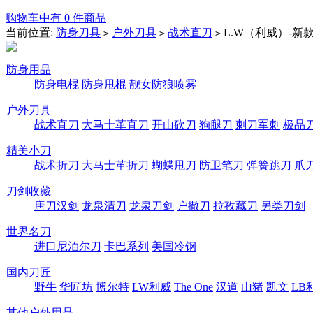
购物车中有 0 件商品
当前位置:
防身刀具
户外刀具
战术直刀
L.W（利威）-新
>
>
>
防身用品
防身电棍
防身甩棍
靓女防狼喷雾
户外刀具
战术直刀
大马士革直刀
开山砍刀
狗腿刀
刺刀军刺
极品
精美小刀
战术折刀
大马士革折刀
蝴蝶甩刀
防卫笔刀
弹簧跳刀
爪
刀剑收藏
唐刀汉剑
龙泉清刀
龙泉刀剑
户撒刀
拉孜藏刀
另类刀剑
世界名刀
进口尼泊尔刀
卡巴系列
美国冷钢
国内刀匠
野牛
华匠坊
博尔特
LW利威
The One
汉道
山猪
凯文
LB
其他户外用品