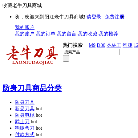
收藏老牛刀具商城
|
嗨，欢迎来到阳江老牛刀具商城!
请登录
|
免费注册
|
我的账户
我的账户
我的订单
我的留言
我的收藏
我的推荐
热门搜索
：
M9
D80
丛林王
狗腿
1
防身刀具商品分类
防身刀具
新品刀具
hot
防身电棍
hot
武士刀
hot
狗腿弯刀
hot
付款方式
hot