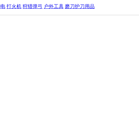
手电
打火机
狩猎弹弓
户外工具
磨刀护刀用品