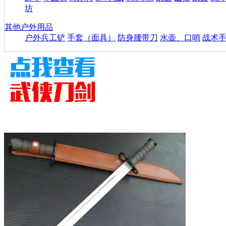
坊
其他户外用品
户外兵工铲
手套（面具）
防身腰带刀
水壶、口哨
战术