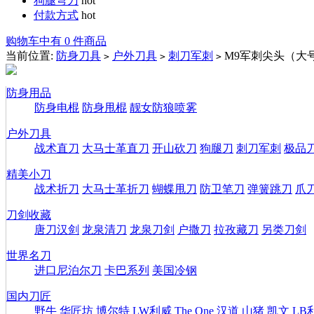
狗腿弯刀
hot
付款方式
hot
购物车中有 0 件商品
当前位置:
防身刀具
户外刀具
刺刀军刺
M9军刺尖头（大
>
>
>
防身用品
防身电棍
防身甩棍
靓女防狼喷雾
户外刀具
战术直刀
大马士革直刀
开山砍刀
狗腿刀
刺刀军刺
极品
精美小刀
战术折刀
大马士革折刀
蝴蝶甩刀
防卫笔刀
弹簧跳刀
爪
刀剑收藏
唐刀汉剑
龙泉清刀
龙泉刀剑
户撒刀
拉孜藏刀
另类刀剑
世界名刀
进口尼泊尔刀
卡巴系列
美国冷钢
国内刀匠
野牛
华匠坊
博尔特
LW利威
The One
汉道
山猪
凯文
LB