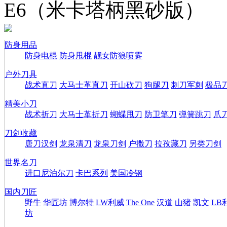
E6（米卡塔柄黑砂版）
防身用品
防身电棍
防身甩棍
靓女防狼喷雾
户外刀具
战术直刀
大马士革直刀
开山砍刀
狗腿刀
刺刀军刺
极品
精美小刀
战术折刀
大马士革折刀
蝴蝶甩刀
防卫笔刀
弹簧跳刀
爪
刀剑收藏
唐刀汉剑
龙泉清刀
龙泉刀剑
户撒刀
拉孜藏刀
另类刀剑
世界名刀
进口尼泊尔刀
卡巴系列
美国冷钢
国内刀匠
野牛
华匠坊
博尔特
LW利威
The One
汉道
山猪
凯文
LB
坊