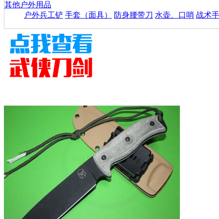
其他户外用品
户外兵工铲
手套（面具）
防身腰带刀
水壶、口哨
战术