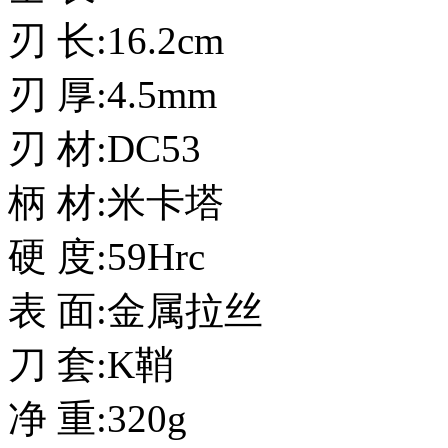
刃 长:16.2cm
刃 厚:4.5mm
刃 材:DC53
柄 材:米卡塔
硬 度:59Hrc
表 面:金属拉丝
刀 套:K鞘
净 重:320g