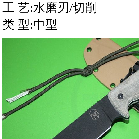
工 艺:水磨刃/切削
类 型:中型