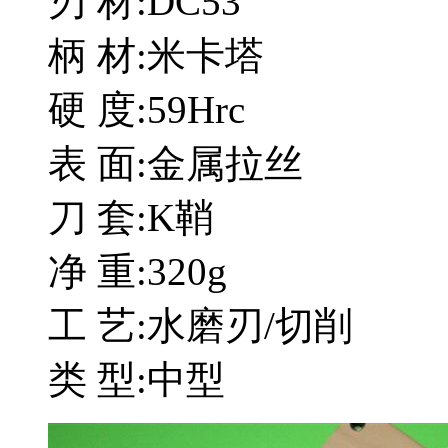
刃 材:DC53
柄 材:米卡塔
硬 度:59Hrc
表 面:金属拉丝
刀 套:K鞘
净 重:320g
工 艺:水磨刃/切削
类 型:中型