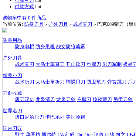
狗腿弯刀
hot
付款方式
hot
购物车中有 0 件商品
当前位置:
防身刀具
户外刀具
战术直刀
巴克009猎刀（黑
>
>
>
防身用品
防身电棍
防身甩棍
靓女防狼喷雾
户外刀具
战术直刀
大马士革直刀
开山砍刀
狗腿刀
刺刀军刺
极品
精美小刀
战术折刀
大马士革折刀
蝴蝶甩刀
防卫笔刀
弹簧跳刀
爪
刀剑收藏
唐刀汉剑
龙泉清刀
龙泉刀剑
户撒刀
拉孜藏刀
另类刀剑
世界名刀
进口尼泊尔刀
卡巴系列
美国冷钢
国内刀匠
野牛
华匠坊
博尔特
LW利威
The One
汉道
山猪
凯文
LB