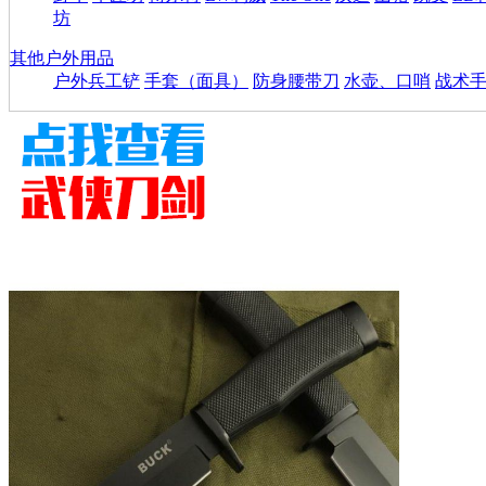
坊
其他户外用品
户外兵工铲
手套（面具）
防身腰带刀
水壶、口哨
战术