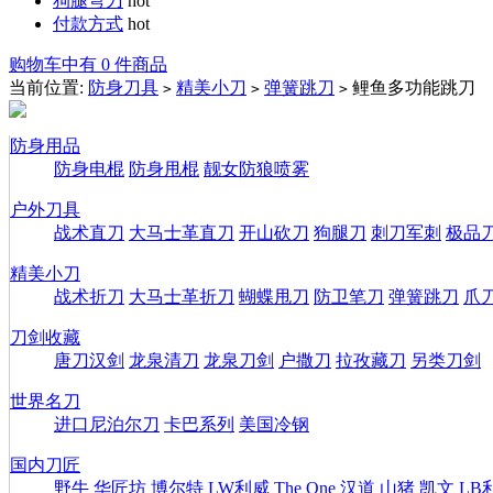
狗腿弯刀
hot
付款方式
hot
购物车中有 0 件商品
当前位置:
防身刀具
精美小刀
弹簧跳刀
鲤鱼多功能跳刀
>
>
>
防身用品
防身电棍
防身甩棍
靓女防狼喷雾
户外刀具
战术直刀
大马士革直刀
开山砍刀
狗腿刀
刺刀军刺
极品
精美小刀
战术折刀
大马士革折刀
蝴蝶甩刀
防卫笔刀
弹簧跳刀
爪
刀剑收藏
唐刀汉剑
龙泉清刀
龙泉刀剑
户撒刀
拉孜藏刀
另类刀剑
世界名刀
进口尼泊尔刀
卡巴系列
美国冷钢
国内刀匠
野牛
华匠坊
博尔特
LW利威
The One
汉道
山猪
凯文
LB