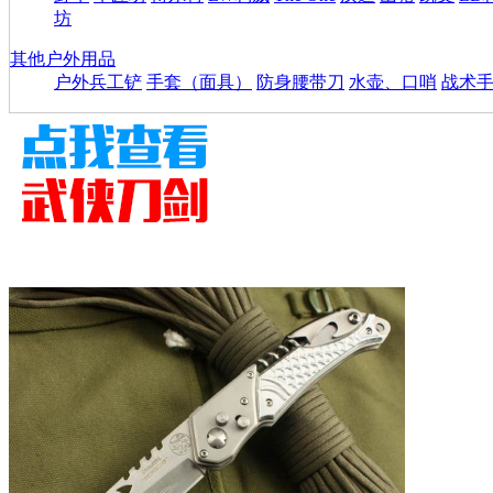
坊
其他户外用品
户外兵工铲
手套（面具）
防身腰带刀
水壶、口哨
战术