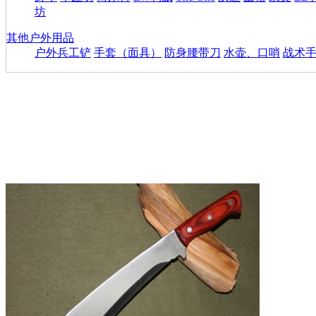
坊
其他户外用品
户外兵工铲
手套（面具）
防身腰带刀
水壶、口哨
战术