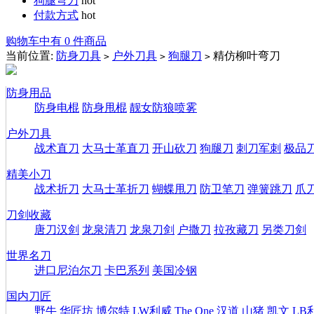
狗腿弯刀
hot
付款方式
hot
购物车中有 0 件商品
当前位置:
防身刀具
户外刀具
狗腿刀
精仿柳叶弯刀
>
>
>
防身用品
防身电棍
防身甩棍
靓女防狼喷雾
户外刀具
战术直刀
大马士革直刀
开山砍刀
狗腿刀
刺刀军刺
极品
精美小刀
战术折刀
大马士革折刀
蝴蝶甩刀
防卫笔刀
弹簧跳刀
爪
刀剑收藏
唐刀汉剑
龙泉清刀
龙泉刀剑
户撒刀
拉孜藏刀
另类刀剑
世界名刀
进口尼泊尔刀
卡巴系列
美国冷钢
国内刀匠
野牛
华匠坊
博尔特
LW利威
The One
汉道
山猪
凯文
LB