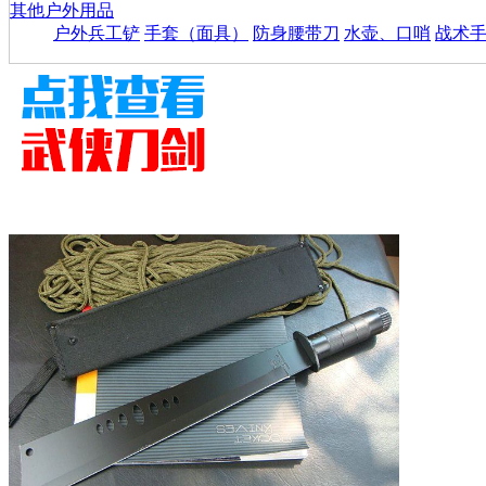
其他户外用品
户外兵工铲
手套（面具）
防身腰带刀
水壶、口哨
战术