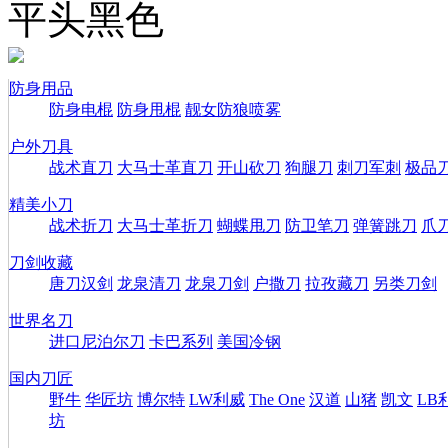
平头黑色
防身用品
防身电棍
防身甩棍
靓女防狼喷雾
户外刀具
战术直刀
大马士革直刀
开山砍刀
狗腿刀
刺刀军刺
极品
精美小刀
战术折刀
大马士革折刀
蝴蝶甩刀
防卫笔刀
弹簧跳刀
爪
刀剑收藏
唐刀汉剑
龙泉清刀
龙泉刀剑
户撒刀
拉孜藏刀
另类刀剑
世界名刀
进口尼泊尔刀
卡巴系列
美国冷钢
国内刀匠
野牛
华匠坊
博尔特
LW利威
The One
汉道
山猪
凯文
LB
坊