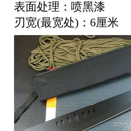
表面处理：喷黑漆
刃宽(最宽处)：6厘米