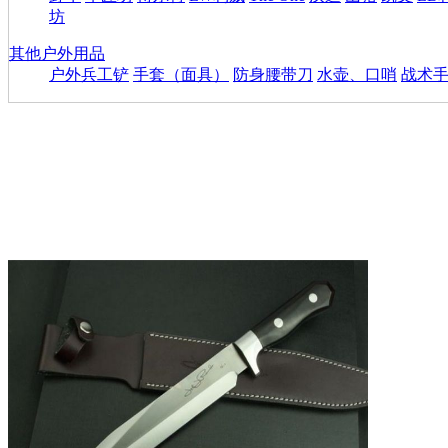
坊
其他户外用品
户外兵工铲
手套（面具）
防身腰带刀
水壶、口哨
战术