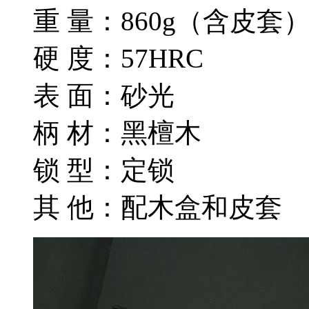
重 量：860g（含皮套
硬 度：57HRC
表 面：砂光
柄 材：黑檀木
锁 型：定锁
其 他：配木盒和皮套