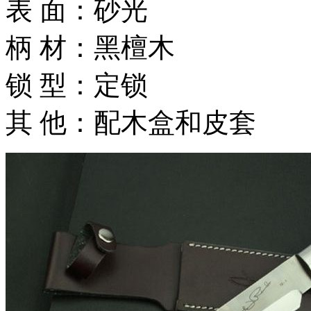
表 面：砂光
柄 材：黑檀木
锁 型：定锁
其 他：配木盒和皮套