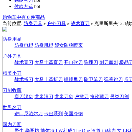
狗腿弯刀
hot
付款方式
hot
购物车中有 0 件商品
当前位置:
防身刀具
户外刀具
战术直刀
克里斯里夫12-1
>
>
>
防身用品
防身电棍
防身甩棍
靓女防狼喷雾
户外刀具
战术直刀
大马士革直刀
开山砍刀
狗腿刀
刺刀军刺
极品
精美小刀
战术折刀
大马士革折刀
蝴蝶甩刀
防卫笔刀
弹簧跳刀
爪
刀剑收藏
唐刀汉剑
龙泉清刀
龙泉刀剑
户撒刀
拉孜藏刀
另类刀剑
世界名刀
进口尼泊尔刀
卡巴系列
美国冷钢
国内刀匠
野牛
华匠坊
博尔特
LW利威
The One
汉道
山猪
凯文
LB