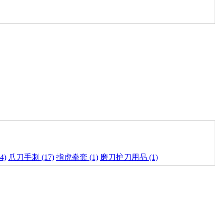
4)
爪刀手刺 (17)
指虎拳套 (1)
磨刀护刀用品 (1)