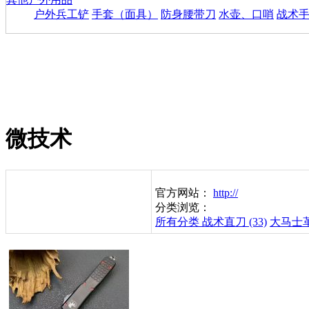
户外兵工铲
手套（面具）
防身腰带刀
水壶、口哨
战术
微技术
官方网站：
http://
分类浏览：
所有分类
战术直刀 (33)
大马士革