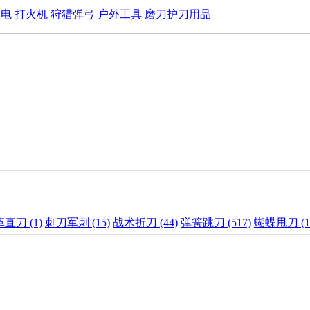
手电
打火机
狩猎弹弓
户外工具
磨刀护刀用品
直刀 (1)
刺刀军刺 (15)
战术折刀 (44)
弹簧跳刀 (517)
蝴蝶甩刀 (1