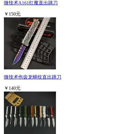
微技术A161红魔直出跳刀
￥150元
微技术伤齿龙蟒纹直出跳刀
￥140元