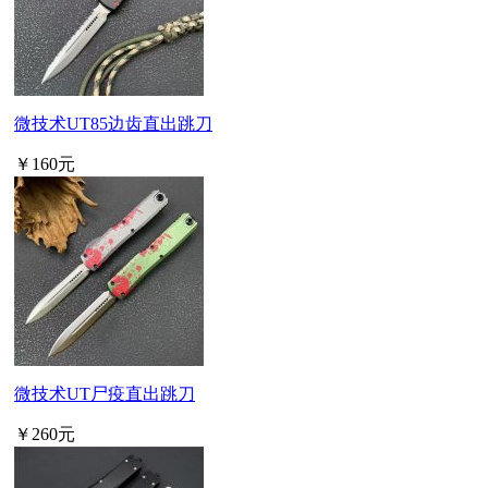
微技术UT85边齿直出跳刀
￥160元
微技术UT尸疫直出跳刀
￥260元