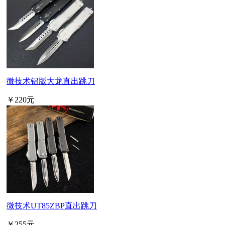
微技术铝版大龙直出跳刀
￥220元
微技术UT85ZBP直出跳刀
￥255元