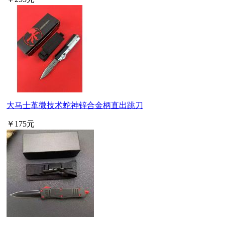
大马士革微技术蛇神锌合金柄直出跳刀
￥175元