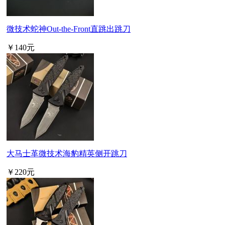
微技术蛇神Out-the-Front直跳出跳刀
￥140元
大马士革微技术海豹精英侧开跳刀
￥220元