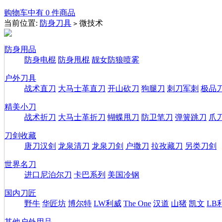
购物车中有 0 件商品
当前位置:
防身刀具
微技术
>
防身用品
防身电棍
防身甩棍
靓女防狼喷雾
户外刀具
战术直刀
大马士革直刀
开山砍刀
狗腿刀
刺刀军刺
极品
精美小刀
战术折刀
大马士革折刀
蝴蝶甩刀
防卫笔刀
弹簧跳刀
爪
刀剑收藏
唐刀汉剑
龙泉清刀
龙泉刀剑
户撒刀
拉孜藏刀
另类刀剑
世界名刀
进口尼泊尔刀
卡巴系列
美国冷钢
国内刀匠
野牛
华匠坊
博尔特
LW利威
The One
汉道
山猪
凯文
LB
其他户外用品