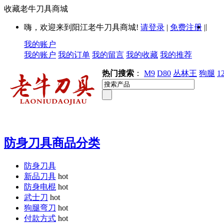
收藏老牛刀具商城
|
嗨，欢迎来到阳江老牛刀具商城!
请登录
|
免费注册
|
我的账户
我的账户
我的订单
我的留言
我的收藏
我的推荐
热门搜索
：
M9
D80
丛林王
狗腿
1
防身刀具商品分类
防身刀具
新品刀具
hot
防身电棍
hot
武士刀
hot
狗腿弯刀
hot
付款方式
hot