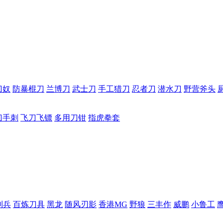
刀奴
防暴棍刀
兰博刀
武士刀
手工猎刀
忍者刀
潜水刀
野营斧头
刀手刺
飞刀飞镖
多用刀钳
指虎拳套
利兵
百炼刀具
黑龙
随风刃影
香港MG
野狼
三丰作
威鹏
小鲁工