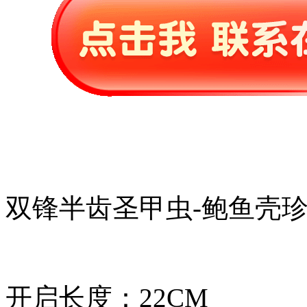
双锋半齿圣甲虫-鲍鱼壳
开启长度：22CM