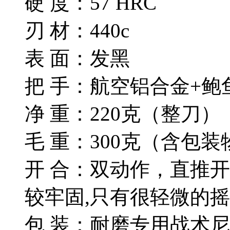
硬 度：57 HRC
刃 材：440c
表 面：发黑
把 手：航空铝合金+鲍
净 重：220克（整刀）
毛 重：300克（含包装
开 合：双动作，直推
较牢固,只有很轻微的摇
包 装：耐磨专用战术