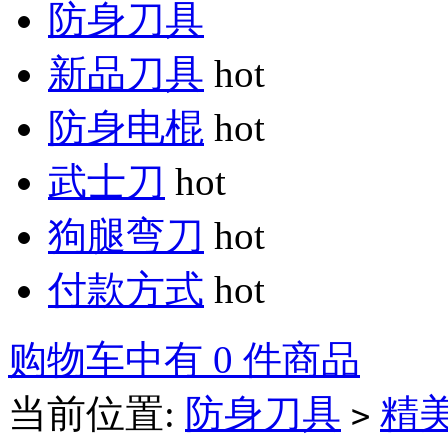
防身刀具
新品刀具
hot
防身电棍
hot
武士刀
hot
狗腿弯刀
hot
付款方式
hot
购物车中有 0 件商品
当前位置:
防身刀具
精
>