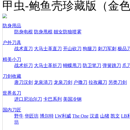
甲虫-鲍鱼壳珍藏版（金
防身用品
防身电棍
防身甩棍
靓女防狼喷雾
户外刀具
战术直刀
大马士革直刀
开山砍刀
狗腿刀
刺刀军刺
极品
精美小刀
战术折刀
大马士革折刀
蝴蝶甩刀
防卫笔刀
弹簧跳刀
爪
刀剑收藏
唐刀汉剑
龙泉清刀
龙泉刀剑
户撒刀
拉孜藏刀
另类刀剑
世界名刀
进口尼泊尔刀
卡巴系列
美国冷钢
国内刀匠
野牛
华匠坊
博尔特
LW利威
The One
汉道
山猪
凯文
LB
坊