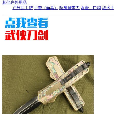
其他户外用品
户外兵工铲
手套（面具）
防身腰带刀
水壶、口哨
战术