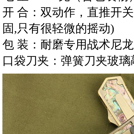
开 合：双动作，直推开
固,只有很轻微的摇动)
包 装：耐磨专用战术尼
口袋刀夹：弹簧刀夹玻璃