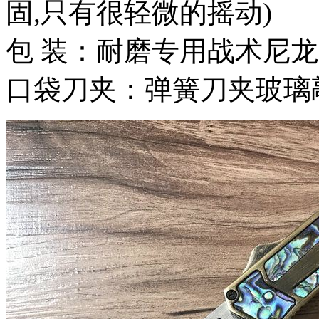
固,只有很轻微的摇动)
包 装：耐磨专用战术尼
口袋刀夹：弹簧刀夹玻璃