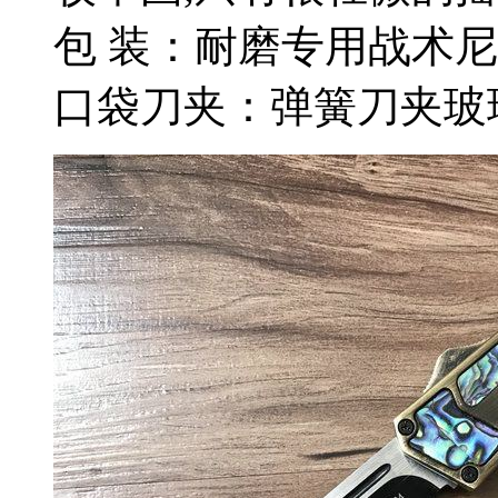
包 装：耐磨专用战术
口袋刀夹：弹簧刀夹玻