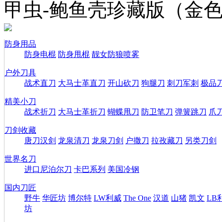
甲虫-鲍鱼壳珍藏版（金
防身用品
防身电棍
防身甩棍
靓女防狼喷雾
户外刀具
战术直刀
大马士革直刀
开山砍刀
狗腿刀
刺刀军刺
极品
精美小刀
战术折刀
大马士革折刀
蝴蝶甩刀
防卫笔刀
弹簧跳刀
爪
刀剑收藏
唐刀汉剑
龙泉清刀
龙泉刀剑
户撒刀
拉孜藏刀
另类刀剑
世界名刀
进口尼泊尔刀
卡巴系列
美国冷钢
国内刀匠
野牛
华匠坊
博尔特
LW利威
The One
汉道
山猪
凯文
LB
坊