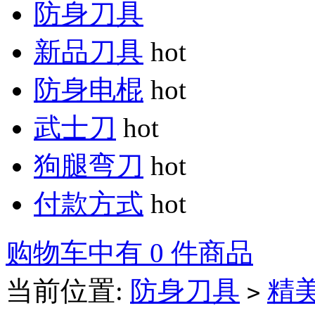
防身刀具
新品刀具
hot
防身电棍
hot
武士刀
hot
狗腿弯刀
hot
付款方式
hot
购物车中有 0 件商品
当前位置:
防身刀具
精
>