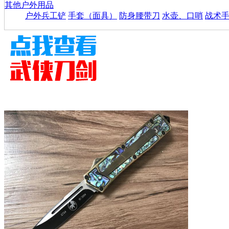
其他户外用品
户外兵工铲
手套（面具）
防身腰带刀
水壶、口哨
战术