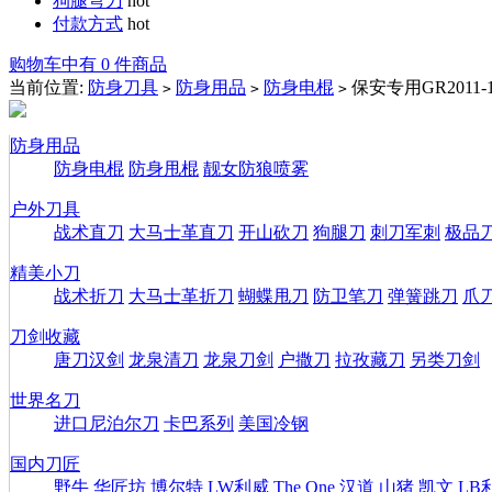
狗腿弯刀
hot
付款方式
hot
购物车中有 0 件商品
当前位置:
防身刀具
防身用品
防身电棍
保安专用GR2011-
>
>
>
防身用品
防身电棍
防身甩棍
靓女防狼喷雾
户外刀具
战术直刀
大马士革直刀
开山砍刀
狗腿刀
刺刀军刺
极品
精美小刀
战术折刀
大马士革折刀
蝴蝶甩刀
防卫笔刀
弹簧跳刀
爪
刀剑收藏
唐刀汉剑
龙泉清刀
龙泉刀剑
户撒刀
拉孜藏刀
另类刀剑
世界名刀
进口尼泊尔刀
卡巴系列
美国冷钢
国内刀匠
野牛
华匠坊
博尔特
LW利威
The One
汉道
山猪
凯文
LB