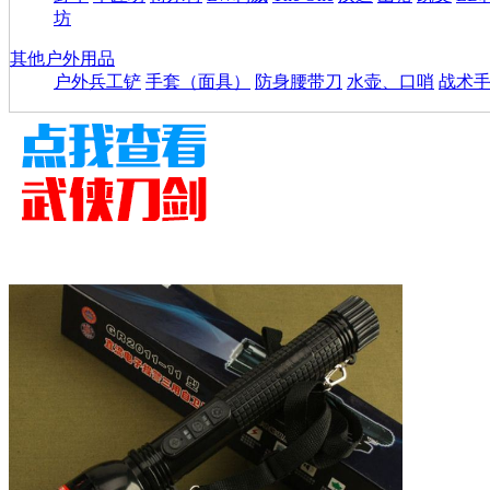
坊
其他户外用品
户外兵工铲
手套（面具）
防身腰带刀
水壶、口哨
战术