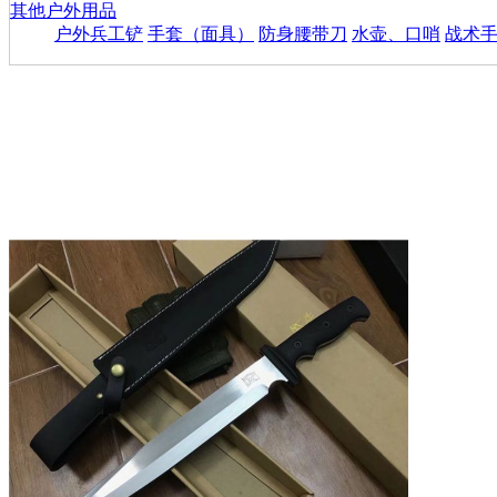
其他户外用品
户外兵工铲
手套（面具）
防身腰带刀
水壶、口哨
战术