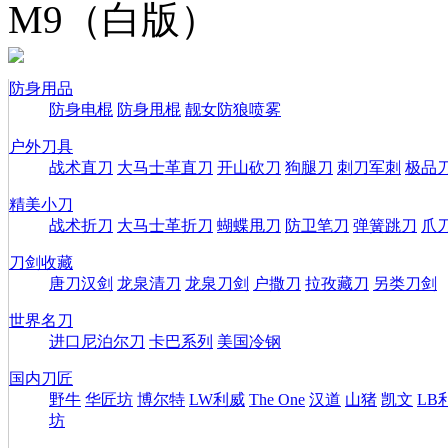
M9（白版）
防身用品
防身电棍
防身甩棍
靓女防狼喷雾
户外刀具
战术直刀
大马士革直刀
开山砍刀
狗腿刀
刺刀军刺
极品
精美小刀
战术折刀
大马士革折刀
蝴蝶甩刀
防卫笔刀
弹簧跳刀
爪
刀剑收藏
唐刀汉剑
龙泉清刀
龙泉刀剑
户撒刀
拉孜藏刀
另类刀剑
世界名刀
进口尼泊尔刀
卡巴系列
美国冷钢
国内刀匠
野牛
华匠坊
博尔特
LW利威
The One
汉道
山猪
凯文
LB
坊